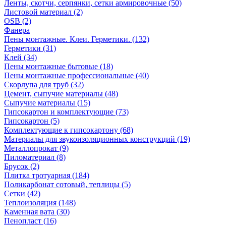
Ленты, скотчи, серпянки, сетки армировочные (50)
Листовой материал (2)
OSB (2)
Фанера
Пены монтажные. Клеи. Герметики. (132)
Герметики (31)
Клей (34)
Пены монтажные бытовые (18)
Пены монтажные профессиональные (40)
Скорлупа для труб (32)
Цемент, сыпучие материалы (48)
Сыпучие материалы (15)
Гипсокартон и комплектующие (73)
Гипсокартон (5)
Комплектующие к гипсокартону (68)
Материалы для звукоизоляционных конструкций (19)
Металлопрокат (9)
Пиломатериал (8)
Брусок (2)
Плитка тротуарная (184)
Поликарбонат сотовый, теплицы (5)
Сетки (42)
Теплоизоляция (148)
Каменная вата (30)
Пенопласт (16)