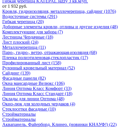
Гибкая черепица KATEPAL Jazzy 3 кв.м/уп.
от 1 932 руб.
Кровля, гидроизоляция, металлочерепица, сайдинг (1076)
Водосточные системы (291)
Гибкая черепица (20)
Доборные элементы кровли, отливы и другие изделия (48)
Комплектующие для забора (7)
Лестницы Чердачные (18)
Лист плоский (24)
Металлочерепица (11)
Паро-, гидро-, ветро, отражающая-изоляция (68)
Пленка полиэтиленовая,стеклопластик (17)
Профилированный лист (158)
Рулонный кровельный материал (52)
Сайдинг (139)
Фасадные панели (82)
Окна мансардные Велюкс (106)
Линия Оптима Класс Комфорт (33)
Линия Оптима Класс Стандарт (18)
Оклады для линии Оптима (48)
Окно-люк для холодных чердаков (4)
Стеклосетки фасадные (10)
Стройматериалы
Стройматериалы
Аквапанель. Файерборд. Клинео. (новинки КНАУФ!) (22)