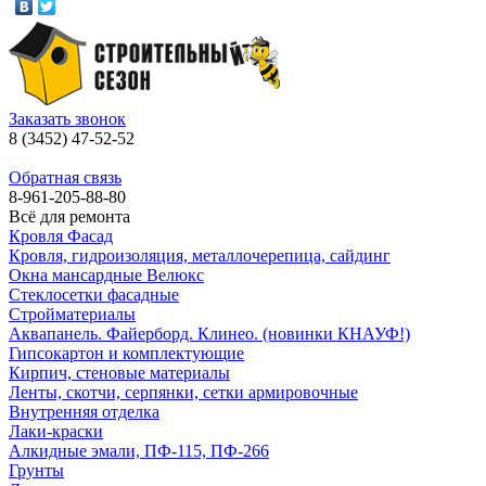
Заказать звонок
8 (3452) 47-52-52
Обратная связь
8-961-205-88-80
Всё для ремонта
Кровля Фасад
Кровля, гидроизоляция, металлочерепица, сайдинг
Окна мансардные Велюкс
Стеклосетки фасадные
Стройматериалы
Аквапанель. Файерборд. Клинео. (новинки КНАУФ!)
Гипсокартон и комплектующие
Кирпич, стеновые материалы
Ленты, скотчи, серпянки, сетки армировочные
Внутренняя отделка
Лаки-краски
Алкидные эмали, ПФ-115, ПФ-266
Грунты