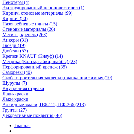
Пенотерм (4)
Экструдированный пенополистирол (1)
Кирпич, стеновые материалы (99)
Кирпич (50)
Пазогребневые плиты (15)
Стеновые материалы (26)
Метизы, крепеж (263)
Анкеры (31)
Гвозди (19)
Дюбели (57)
Крепеж KNAUF (Кнауф) (14)
Метрика (Болты, гайки, шайбы) (23)
Перфорированный крепеж (35)
Саморезы (40)
Скоба строительная,заклепки,планка прижимная (10)
Шурупы (7)
Внутренняя отделка
Лаки-краски
Лаки-краски
Алкидные эмали, ПФ-115, ПФ-266 (213)
Грунты (27)
Декоративные покрытия (46)
Главная