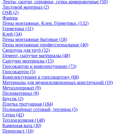
Ленты, скотчи, серпянки, сетки армировочные (50)
Листовой материал (2)
OSB (2)
Фанера
Пены монтажные. Клеи. Герметики. (132)
Герметики (31)
Клей (34)
Пены монтажные бытовые (18)
Пены монтажные профессиональные (40)
Скорлупа для труб (32)
Цемент, сыпучие материалы (48)
Сыпучие материалы (15)
Гипсокартон и комплектующие (73)
Гипсокартон (5)
Комплектующие к гипсокартону (68)
Материалы для звукоизоляционных конструкций (19)
Металлопрокат (9)
Пиломатериал (8)
Брусок (2)
Плитка тротуарная (184)
Поликарбонат сотовый, теплицы (5)
Сетки (42)
Теплоизоляция (148)
Каменная вата (30)
Пенопласт (16)