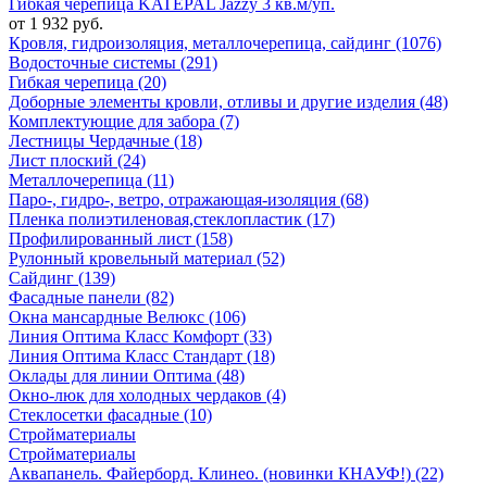
Гибкая черепица KATEPAL Jazzy 3 кв.м/уп.
от 1 932 руб.
Кровля, гидроизоляция, металлочерепица, сайдинг (1076)
Водосточные системы (291)
Гибкая черепица (20)
Доборные элементы кровли, отливы и другие изделия (48)
Комплектующие для забора (7)
Лестницы Чердачные (18)
Лист плоский (24)
Металлочерепица (11)
Паро-, гидро-, ветро, отражающая-изоляция (68)
Пленка полиэтиленовая,стеклопластик (17)
Профилированный лист (158)
Рулонный кровельный материал (52)
Сайдинг (139)
Фасадные панели (82)
Окна мансардные Велюкс (106)
Линия Оптима Класс Комфорт (33)
Линия Оптима Класс Стандарт (18)
Оклады для линии Оптима (48)
Окно-люк для холодных чердаков (4)
Стеклосетки фасадные (10)
Стройматериалы
Стройматериалы
Аквапанель. Файерборд. Клинео. (новинки КНАУФ!) (22)