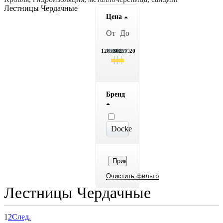
Лестницы Чердачные
Цена
От
До
1262.70
8516.7
15769.7
23023.7
30277.20
Бренд
Docke
Лестницы Чердачные
1
2
След.