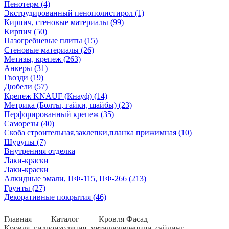
Пенотерм (4)
Экструдированный пенополистирол (1)
Кирпич, стеновые материалы (99)
Кирпич (50)
Пазогребневые плиты (15)
Стеновые материалы (26)
Метизы, крепеж (263)
Анкеры (31)
Гвозди (19)
Дюбели (57)
Крепеж KNAUF (Кнауф) (14)
Метрика (Болты, гайки, шайбы) (23)
Перфорированный крепеж (35)
Саморезы (40)
Скоба строительная,заклепки,планка прижимная (10)
Шурупы (7)
Внутренняя отделка
Лаки-краски
Лаки-краски
Алкидные эмали, ПФ-115, ПФ-266 (213)
Грунты (27)
Декоративные покрытия (46)
Главная
Каталог
Кровля Фасад
Кровля, гидроизоляция, металлочерепица, сайдинг