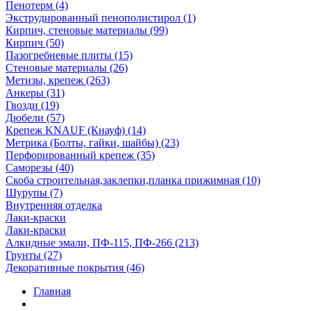
Пенотерм (4)
Экструдированный пенополистирол (1)
Кирпич, стеновые материалы (99)
Кирпич (50)
Пазогребневые плиты (15)
Стеновые материалы (26)
Метизы, крепеж (263)
Анкеры (31)
Гвозди (19)
Дюбели (57)
Крепеж KNAUF (Кнауф) (14)
Метрика (Болты, гайки, шайбы) (23)
Перфорированный крепеж (35)
Саморезы (40)
Скоба строительная,заклепки,планка прижимная (10)
Шурупы (7)
Внутренняя отделка
Лаки-краски
Лаки-краски
Алкидные эмали, ПФ-115, ПФ-266 (213)
Грунты (27)
Декоративные покрытия (46)
Главная