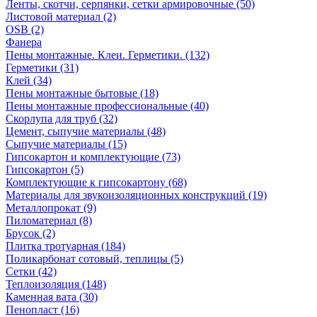
Ленты, скотчи, серпянки, сетки армировочные (50)
Листовой материал (2)
OSB (2)
Фанера
Пены монтажные. Клеи. Герметики. (132)
Герметики (31)
Клей (34)
Пены монтажные бытовые (18)
Пены монтажные профессиональные (40)
Скорлупа для труб (32)
Цемент, сыпучие материалы (48)
Сыпучие материалы (15)
Гипсокартон и комплектующие (73)
Гипсокартон (5)
Комплектующие к гипсокартону (68)
Материалы для звукоизоляционных конструкций (19)
Металлопрокат (9)
Пиломатериал (8)
Брусок (2)
Плитка тротуарная (184)
Поликарбонат сотовый, теплицы (5)
Сетки (42)
Теплоизоляция (148)
Каменная вата (30)
Пенопласт (16)