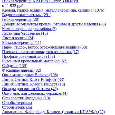
Гибкая черепица KATEPAL Jazzy 3 кв.м/уп.
от 1 932 руб.
Кровля, гидроизоляция, металлочерепица, сайдинг (1076)
Водосточные системы (291)
Гибкая черепица (20)
Доборные элементы кровли, отливы и другие изделия (48)
Комплектующие для забора (7)
Лестницы Чердачные (18)
Лист плоский (24)
Металлочерепица (11)
Паро-, гидро-, ветро, отражающая-изоляция (68)
Пленка полиэтиленовая,стеклопластик (17)
Профилированный лист (158)
Рулонный кровельный материал (52)
Сайдинг (139)
Фасадные панели (82)
Окна мансардные Велюкс (106)
Линия Оптима Класс Комфорт (33)
Линия Оптима Класс Стандарт (18)
Оклады для линии Оптима (48)
Окно-люк для холодных чердаков (4)
Стеклосетки фасадные (10)
Стройматериалы
Стройматериалы
Аквапанель. Файерборд. Клинео. (новинки КНАУФ!) (22)