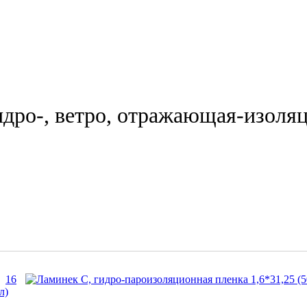
идро-, ветро, отражающая-изоля
16
л)