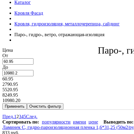
Каталог
Кровля Фасад
Кровля, гидроизоляция, металлочерепица, сайдинг
Паро-, гидро-, ветро, отражающая-изоляция
Паро-, г
Цена
От
До
60.95
2790.95
5520.95
8249.95
10980.20
Пред.
1
2
3
4
5
След.
Сортировать по:
популярности
имени
цене
Выводить по:
Ламинек С, гидро-пароизоляционная пленка 1,6*31,25 (50м2/ру
833 руб.