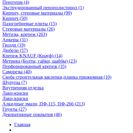
Пенотерм (4)
Экструдированный пенополистирол (1)
Кирпич, стеновые материалы (99)
Кирпич (50)
Пазогребневые плиты (15)
Стеновые материалы (26)
Метизы, крепеж (263)
Анкеры (31)
Гвозди (19)
Дюбели (57)
Крепеж KNAUF (Кнауф) (14)
Метрика (Болты, гайки, шайбы) (23)
Перфорированный крепеж (35)
Саморезы (40)
Скоба строительная,заклепки,планка прижимная (10)
Шурупы (7)
Внутренняя отделка
Лаки-краски
Лаки-краски
Алкидные эмали, ПФ-115, ПФ-266 (213)
Грунты (27)
Декоративные покрытия (46)
Главная