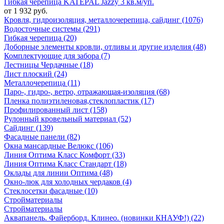
Гибкая черепица KATEPAL Jazzy 3 кв.м/уп.
от 1 932 руб.
Кровля, гидроизоляция, металлочерепица, сайдинг (1076)
Водосточные системы (291)
Гибкая черепица (20)
Доборные элементы кровли, отливы и другие изделия (48)
Комплектующие для забора (7)
Лестницы Чердачные (18)
Лист плоский (24)
Металлочерепица (11)
Паро-, гидро-, ветро, отражающая-изоляция (68)
Пленка полиэтиленовая,стеклопластик (17)
Профилированный лист (158)
Рулонный кровельный материал (52)
Сайдинг (139)
Фасадные панели (82)
Окна мансардные Велюкс (106)
Линия Оптима Класс Комфорт (33)
Линия Оптима Класс Стандарт (18)
Оклады для линии Оптима (48)
Окно-люк для холодных чердаков (4)
Стеклосетки фасадные (10)
Стройматериалы
Стройматериалы
Аквапанель. Файерборд. Клинео. (новинки КНАУФ!) (22)