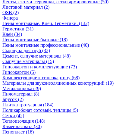
Ленты, скотчи, серпянки, сетки армировочные (50)
Листовой материал (2)
OSB (2)
Фанера
Пены монтажные. Клеи. Герметики. (132)
Герметики (31)
Клей (34)
Пены монтажные бытовые (18)
Пены монтажные профессиональные (40)
Скорлупа для труб (32)
Цемент, сыпучие материалы (48)
Сыпучие материалы (15)
Гипсокартон и комплектующие (73)
Гипсокартон (5)
Комплектующие к гипсокартону (68)
Материалы для звукоизоляционных конструкций (19)
Металлопрокат (9)
Пиломатериал (8)
Брусок (2)
Плитка тротуарная (184)
Поликарбонат сотовый, теплицы (5)
Сетки (42)
Теплоизоляция (148)
Каменная вата (30)
Пенопласт (16)