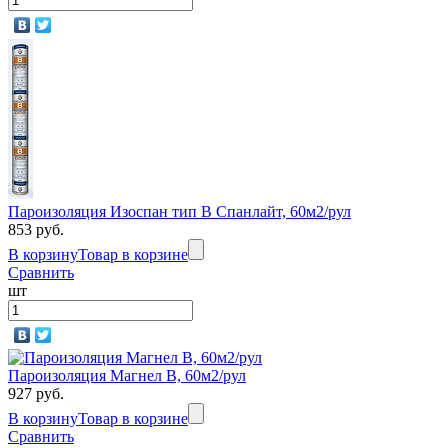
Пароизоляция Изоспан тип В Спанлайт, 60м2/рул
853 руб.
В корзину
Товар в корзине
Сравнить
шт
Пароизоляция Магнел B, 60м2/рул
927 руб.
В корзину
Товар в корзине
Сравнить