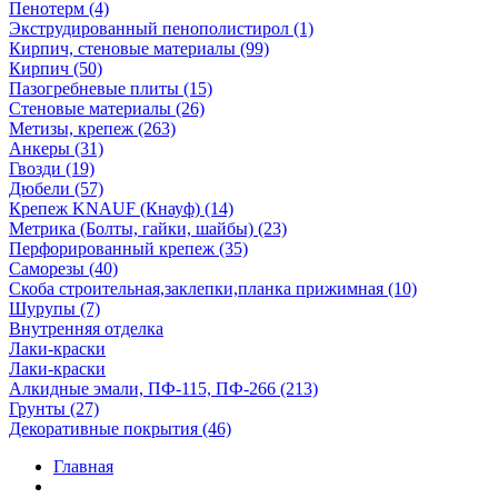
Пенотерм (4)
Экструдированный пенополистирол (1)
Кирпич, стеновые материалы (99)
Кирпич (50)
Пазогребневые плиты (15)
Стеновые материалы (26)
Метизы, крепеж (263)
Анкеры (31)
Гвозди (19)
Дюбели (57)
Крепеж KNAUF (Кнауф) (14)
Метрика (Болты, гайки, шайбы) (23)
Перфорированный крепеж (35)
Саморезы (40)
Скоба строительная,заклепки,планка прижимная (10)
Шурупы (7)
Внутренняя отделка
Лаки-краски
Лаки-краски
Алкидные эмали, ПФ-115, ПФ-266 (213)
Грунты (27)
Декоративные покрытия (46)
Главная