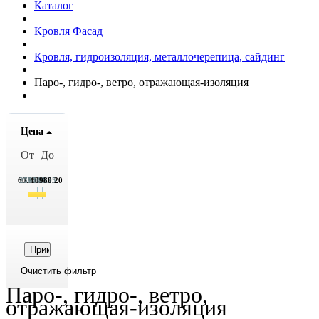
Каталог
Кровля Фасад
Кровля, гидроизоляция, металлочерепица, сайдинг
Паро-, гидро-, ветро, отражающая-изоляция
Цена
От
До
60.95
2790.95
5520.95
8249.95
10980.20
Паро-, гидро-, ветро,
отражающая-изоляция