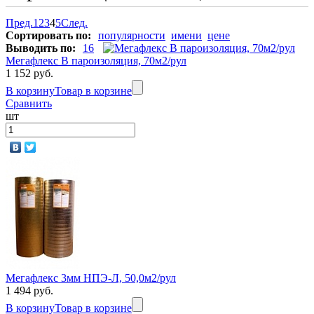
Пред.
1
2
3
4
5
След.
Сортировать по:
популярности
имени
цене
Выводить по:
16
Мегафлекс B пароизоляция, 70м2/рул
1 152 руб.
В корзину
Товар в корзине
Сравнить
шт
Мегафлекс 3мм НПЭ-Л, 50,0м2/рул
1 494 руб.
В корзину
Товар в корзине