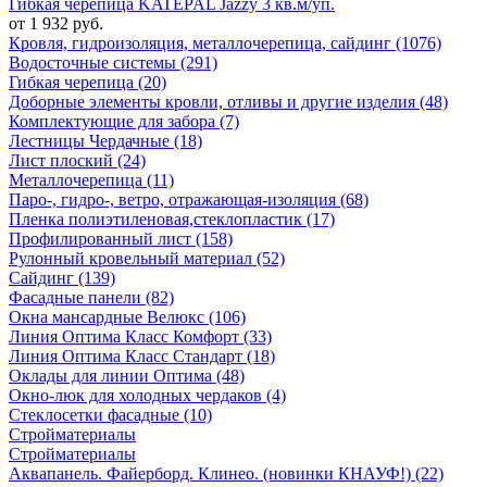
Гибкая черепица KATEPAL Jazzy 3 кв.м/уп.
от 1 932 руб.
Кровля, гидроизоляция, металлочерепица, сайдинг (1076)
Водосточные системы (291)
Гибкая черепица (20)
Доборные элементы кровли, отливы и другие изделия (48)
Комплектующие для забора (7)
Лестницы Чердачные (18)
Лист плоский (24)
Металлочерепица (11)
Паро-, гидро-, ветро, отражающая-изоляция (68)
Пленка полиэтиленовая,стеклопластик (17)
Профилированный лист (158)
Рулонный кровельный материал (52)
Сайдинг (139)
Фасадные панели (82)
Окна мансардные Велюкс (106)
Линия Оптима Класс Комфорт (33)
Линия Оптима Класс Стандарт (18)
Оклады для линии Оптима (48)
Окно-люк для холодных чердаков (4)
Стеклосетки фасадные (10)
Стройматериалы
Стройматериалы
Аквапанель. Файерборд. Клинео. (новинки КНАУФ!) (22)