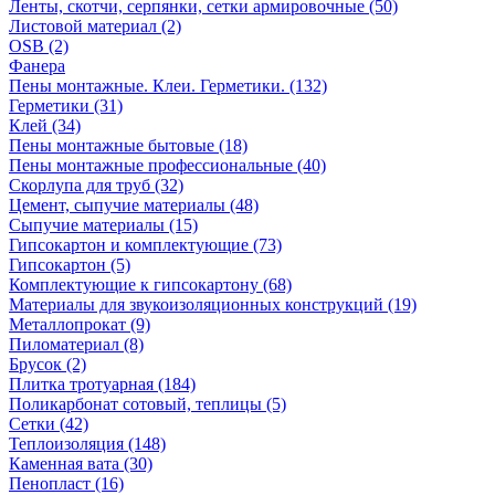
Ленты, скотчи, серпянки, сетки армировочные (50)
Листовой материал (2)
OSB (2)
Фанера
Пены монтажные. Клеи. Герметики. (132)
Герметики (31)
Клей (34)
Пены монтажные бытовые (18)
Пены монтажные профессиональные (40)
Скорлупа для труб (32)
Цемент, сыпучие материалы (48)
Сыпучие материалы (15)
Гипсокартон и комплектующие (73)
Гипсокартон (5)
Комплектующие к гипсокартону (68)
Материалы для звукоизоляционных конструкций (19)
Металлопрокат (9)
Пиломатериал (8)
Брусок (2)
Плитка тротуарная (184)
Поликарбонат сотовый, теплицы (5)
Сетки (42)
Теплоизоляция (148)
Каменная вата (30)
Пенопласт (16)