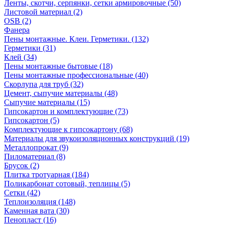
Ленты, скотчи, серпянки, сетки армировочные (50)
Листовой материал (2)
OSB (2)
Фанера
Пены монтажные. Клеи. Герметики. (132)
Герметики (31)
Клей (34)
Пены монтажные бытовые (18)
Пены монтажные профессиональные (40)
Скорлупа для труб (32)
Цемент, сыпучие материалы (48)
Сыпучие материалы (15)
Гипсокартон и комплектующие (73)
Гипсокартон (5)
Комплектующие к гипсокартону (68)
Материалы для звукоизоляционных конструкций (19)
Металлопрокат (9)
Пиломатериал (8)
Брусок (2)
Плитка тротуарная (184)
Поликарбонат сотовый, теплицы (5)
Сетки (42)
Теплоизоляция (148)
Каменная вата (30)
Пенопласт (16)