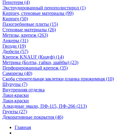
Пенотерм (4)
Экструдированный пенополистирол (1)
Кирпич, стеновые материалы (99)
Кирпич (50)
Пазогребневые плиты (15)
Стеновые материалы (26)
Метизы, крепеж (263)
Анкеры (31)
Гвозди (19)
Дюбели (57)
Крепеж KNAUF (Кнауф) (14)
Метрика (Болты, гайки, шайбы) (23)
Перфорированный крепеж (35)
Саморезы (40)
Скоба строительная,заклепки,планка прижимная (10)
Шурупы (7)
Внутренняя отделка
Лаки-краски
Лаки-краски
Алкидные эмали, ПФ-115, ПФ-266 (213)
Грунты (27)
Декоративные покрытия (46)
Главная