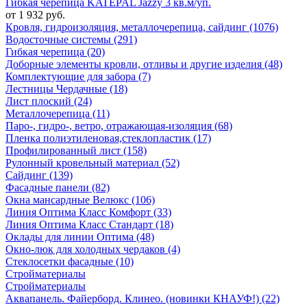
Гибкая черепица KATEPAL Jazzy 3 кв.м/уп.
от 1 932 руб.
Кровля, гидроизоляция, металлочерепица, сайдинг (1076)
Водосточные системы (291)
Гибкая черепица (20)
Доборные элементы кровли, отливы и другие изделия (48)
Комплектующие для забора (7)
Лестницы Чердачные (18)
Лист плоский (24)
Металлочерепица (11)
Паро-, гидро-, ветро, отражающая-изоляция (68)
Пленка полиэтиленовая,стеклопластик (17)
Профилированный лист (158)
Рулонный кровельный материал (52)
Сайдинг (139)
Фасадные панели (82)
Окна мансардные Велюкс (106)
Линия Оптима Класс Комфорт (33)
Линия Оптима Класс Стандарт (18)
Оклады для линии Оптима (48)
Окно-люк для холодных чердаков (4)
Стеклосетки фасадные (10)
Стройматериалы
Стройматериалы
Аквапанель. Файерборд. Клинео. (новинки КНАУФ!) (22)