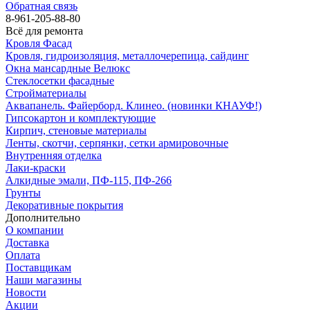
Обратная связь
8-961-205-88-80
Всё для ремонта
Кровля Фасад
Кровля, гидроизоляция, металлочерепица, сайдинг
Окна мансардные Велюкс
Стеклосетки фасадные
Стройматериалы
Аквапанель. Файерборд. Клинео. (новинки КНАУФ!)
Гипсокартон и комплектующие
Кирпич, стеновые материалы
Ленты, скотчи, серпянки, сетки армировочные
Внутренняя отделка
Лаки-краски
Алкидные эмали, ПФ-115, ПФ-266
Грунты
Декоративные покрытия
Дополнительно
О компании
Доставка
Оплата
Поставщикам
Наши магазины
Новости
Акции