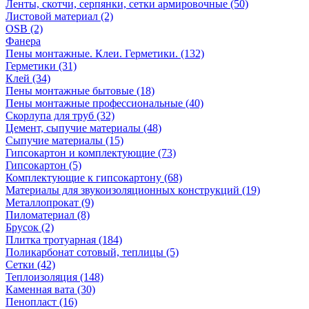
Ленты, скотчи, серпянки, сетки армировочные (50)
Листовой материал (2)
OSB (2)
Фанера
Пены монтажные. Клеи. Герметики. (132)
Герметики (31)
Клей (34)
Пены монтажные бытовые (18)
Пены монтажные профессиональные (40)
Скорлупа для труб (32)
Цемент, сыпучие материалы (48)
Сыпучие материалы (15)
Гипсокартон и комплектующие (73)
Гипсокартон (5)
Комплектующие к гипсокартону (68)
Материалы для звукоизоляционных конструкций (19)
Металлопрокат (9)
Пиломатериал (8)
Брусок (2)
Плитка тротуарная (184)
Поликарбонат сотовый, теплицы (5)
Сетки (42)
Теплоизоляция (148)
Каменная вата (30)
Пенопласт (16)