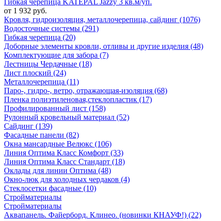
Гибкая черепица KATEPAL Jazzy 3 кв.м/уп.
от 1 932 руб.
Кровля, гидроизоляция, металлочерепица, сайдинг (1076)
Водосточные системы (291)
Гибкая черепица (20)
Доборные элементы кровли, отливы и другие изделия (48)
Комплектующие для забора (7)
Лестницы Чердачные (18)
Лист плоский (24)
Металлочерепица (11)
Паро-, гидро-, ветро, отражающая-изоляция (68)
Пленка полиэтиленовая,стеклопластик (17)
Профилированный лист (158)
Рулонный кровельный материал (52)
Сайдинг (139)
Фасадные панели (82)
Окна мансардные Велюкс (106)
Линия Оптима Класс Комфорт (33)
Линия Оптима Класс Стандарт (18)
Оклады для линии Оптима (48)
Окно-люк для холодных чердаков (4)
Стеклосетки фасадные (10)
Стройматериалы
Стройматериалы
Аквапанель. Файерборд. Клинео. (новинки КНАУФ!) (22)