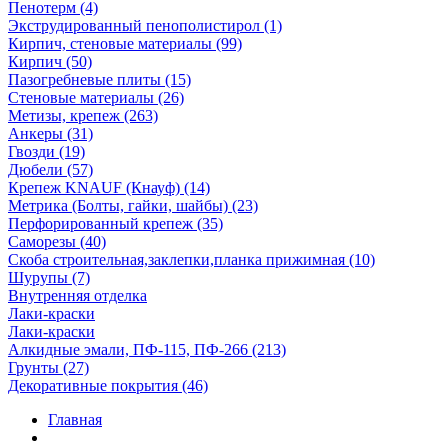
Пенотерм (4)
Экструдированный пенополистирол (1)
Кирпич, стеновые материалы (99)
Кирпич (50)
Пазогребневые плиты (15)
Стеновые материалы (26)
Метизы, крепеж (263)
Анкеры (31)
Гвозди (19)
Дюбели (57)
Крепеж KNAUF (Кнауф) (14)
Метрика (Болты, гайки, шайбы) (23)
Перфорированный крепеж (35)
Саморезы (40)
Скоба строительная,заклепки,планка прижимная (10)
Шурупы (7)
Внутренняя отделка
Лаки-краски
Лаки-краски
Алкидные эмали, ПФ-115, ПФ-266 (213)
Грунты (27)
Декоративные покрытия (46)
Главная