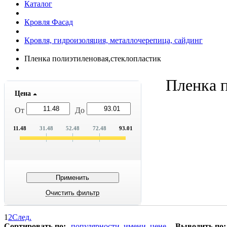
Каталог
Кровля Фасад
Кровля, гидроизоляция, металлочерепица, сайдинг
Пленка полиэтиленовая,стеклопластик
Пленка 
Цена
От
До
11.48
31.48
52.48
72.48
93.01
1
2
След.
Сортировать по:
популярности
имени
цене
Выводить по: