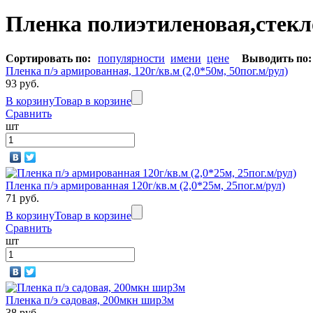
Пленка полиэтиленовая,стек
Сортировать по:
популярности
имени
цене
Выводить по:
Пленка п/э армированная, 120г/кв.м (2,0*50м, 50пог.м/рул)
93 руб.
В корзину
Товар в корзине
Сравнить
шт
Пленка п/э армированная 120г/кв.м (2,0*25м, 25пог.м/рул)
71 руб.
В корзину
Товар в корзине
Сравнить
шт
Пленка п/э садовая, 200мкн шир3м
38 руб.