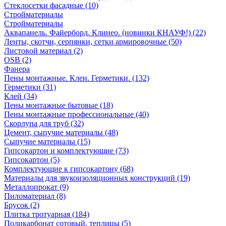
Стеклосетки фасадные (10)
Стройматериалы
Стройматериалы
Аквапанель. Файерборд. Клинео. (новинки КНАУФ!) (22)
Ленты, скотчи, серпянки, сетки армировочные (50)
Листовой материал (2)
OSB (2)
Фанера
Пены монтажные. Клеи. Герметики. (132)
Герметики (31)
Клей (34)
Пены монтажные бытовые (18)
Пены монтажные профессиональные (40)
Скорлупа для труб (32)
Цемент, сыпучие материалы (48)
Сыпучие материалы (15)
Гипсокартон и комплектующие (73)
Гипсокартон (5)
Комплектующие к гипсокартону (68)
Материалы для звукоизоляционных конструкций (19)
Металлопрокат (9)
Пиломатериал (8)
Брусок (2)
Плитка тротуарная (184)
Поликарбонат сотовый, теплицы (5)