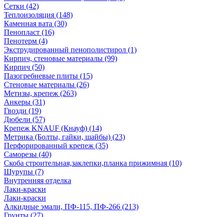
Сетки (42)
Теплоизоляция (148)
Каменная вата (30)
Пенопласт (16)
Пенотерм (4)
Экструдированный пенополистирол (1)
Кирпич, стеновые материалы (99)
Кирпич (50)
Пазогребневые плиты (15)
Стеновые материалы (26)
Метизы, крепеж (263)
Анкеры (31)
Гвозди (19)
Дюбели (57)
Крепеж KNAUF (Кнауф) (14)
Метрика (Болты, гайки, шайбы) (23)
Перфорированный крепеж (35)
Саморезы (40)
Скоба строительная,заклепки,планка прижимная (10)
Шурупы (7)
Внутренняя отделка
Лаки-краски
Лаки-краски
Алкидные эмали, ПФ-115, ПФ-266 (213)
Грунты (27)