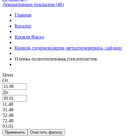
Декоративные покрытия (46)
Главная
Каталог
Кровля Фасад
Кровля, гидроизоляция, металлочерепица, сайдинг
Пленка полиэтиленовая,стеклопластик
Цена
От
До
11.48
31.48
52.48
72.48
93.01