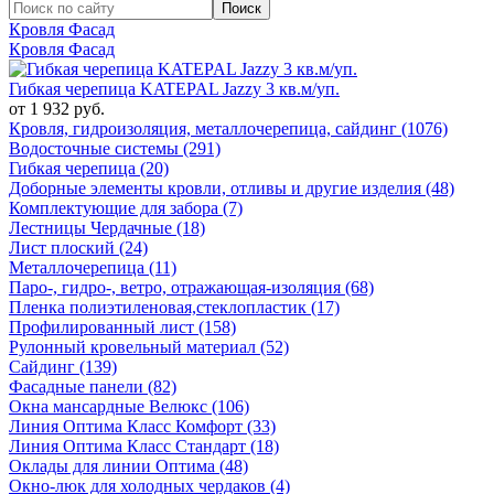
Кровля Фасад
Кровля Фасад
Гибкая черепица KATEPAL Jazzy 3 кв.м/уп.
от 1 932 руб.
Кровля, гидроизоляция, металлочерепица, сайдинг (1076)
Водосточные системы (291)
Гибкая черепица (20)
Доборные элементы кровли, отливы и другие изделия (48)
Комплектующие для забора (7)
Лестницы Чердачные (18)
Лист плоский (24)
Металлочерепица (11)
Паро-, гидро-, ветро, отражающая-изоляция (68)
Пленка полиэтиленовая,стеклопластик (17)
Профилированный лист (158)
Рулонный кровельный материал (52)
Сайдинг (139)
Фасадные панели (82)
Окна мансардные Велюкс (106)
Линия Оптима Класс Комфорт (33)
Линия Оптима Класс Стандарт (18)
Оклады для линии Оптима (48)
Окно-люк для холодных чердаков (4)