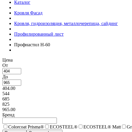
Каталог
Кровля Фасад
Кровля, гидроизоляция, металлочерепица, сайдинг
Профилированный лист
Профнастил Н-60
Цена
От
До
404.00
544
685
825
965.00
Бренд
Colorcoat Prisma®
ECOSTEEL®
ECOSTEEL® Matt
Gr