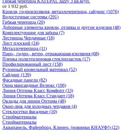
Гибкая черепица KATEPAL Jazzy 3 кв.м/уп.
от 1 932 руб.
Кровля, гидроизоляция, металлочерепица, сайдинг (1076)
Водосточные системы (291)
Гибкая черепица (20)
Доборные элементы кровли, отливы и другие изделия (48)
Комплектующие для забора (7)
Лестницы Чердачные (18)
Лист плоский (24)
Металлочерепица (11)
Паро-, гидро-, ветро, отражающая-изоляция (68)
Пленка полиэтиленовая,стеклопластик (17)
Профилированный лист (158)
Рулонный кровельный материал (52)
Сайдинг (139)
Фасадные панели (82)
Окна мансардные Велюкс (106)
Линия Оптима Класс Комфорт (33)
Линия Оптима Класс Стандарт (18)
Оклады для линии Оптима (48)
Окно-люк для холодных чердаков (4)
Стеклосетки фасадные (10)
Стройматериалы
Стройматериалы
Аквапанель. Файерборд. Клинео. (новинки КНАУФ!) (22)