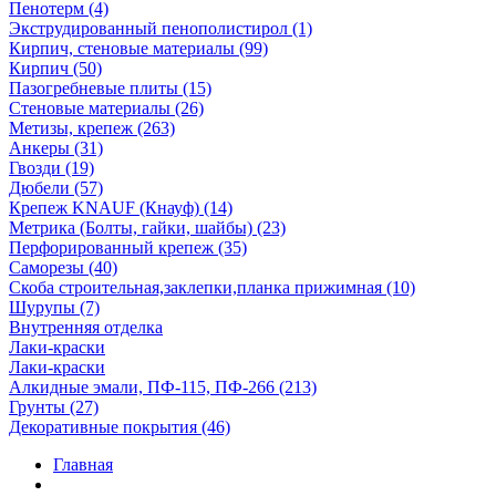
Пенотерм (4)
Экструдированный пенополистирол (1)
Кирпич, стеновые материалы (99)
Кирпич (50)
Пазогребневые плиты (15)
Стеновые материалы (26)
Метизы, крепеж (263)
Анкеры (31)
Гвозди (19)
Дюбели (57)
Крепеж KNAUF (Кнауф) (14)
Метрика (Болты, гайки, шайбы) (23)
Перфорированный крепеж (35)
Саморезы (40)
Скоба строительная,заклепки,планка прижимная (10)
Шурупы (7)
Внутренняя отделка
Лаки-краски
Лаки-краски
Алкидные эмали, ПФ-115, ПФ-266 (213)
Грунты (27)
Декоративные покрытия (46)
Главная