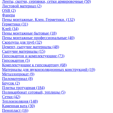
Ленты, скотчи, серпянки, сетки армировочные (50)
Листовой материал (2)
OSB (2)
Фанера
Пены монтажные. Клеи. Герметики. (132)
Герметики (31)
Клей (34)
Пены монтажные бытовые (18)
Пены монтажные профессиональные (40)
Скорлупа для труб (32)
Цемент, сыпучие материалы (48)
Сыпучие материалы (15)
Гипсокартон и комплектующие (73)
Гипсокартон (5)
Комплектующие к гипсокартону (68)
Материалы для звукоизоляционных конструкций (19)
Металлопрокат (9)
Пиломатериал (8)
Брусок (2)
Плитка тротуарная (184)
Поликарбонат сотовый, теплицы (5)
Сетки (42)
Теплоизоляция (148)
Каменная вата (30)
Пенопласт (16)