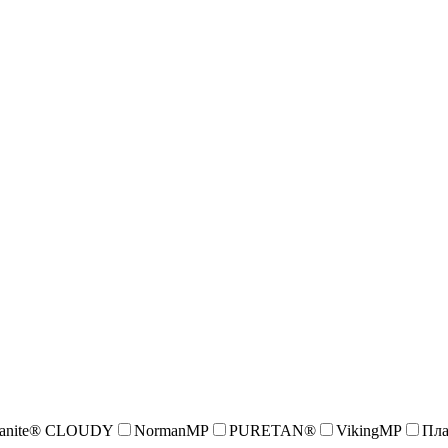
anite® CLOUDY
NormanMP
PURETAN®
VikingMP
Пла