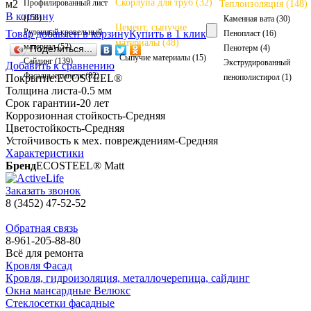
Скорлупа для труб (32)
Профилированный лист
м2
Теплоизоляция (148)
В корзину
(158)
Каменная вата (30)
Цемент, сыпучие
Рулонный кровельный
Товар добавлен в корзину
Купить в 1 клик
Пенопласт (16)
материалы (48)
материал (52)
Пенотерм (4)
Поделиться...
Сыпучие материалы (15)
Сайдинг (139)
Экструдированный
Добавить к сравнению
Фасадные панели (82)
пенополистирол (1)
Покрытие:ECOSTEEL®
Толщина листа-0.5 мм
Срок гарантии-20 лет
Коррозионная стойкость-Средняя
Цветостойкость-Средняя
Устойчивость к мех. повреждениям-Средняя
Характеристики
Бренд
ECOSTEEL® Matt
Заказать звонок
8 (3452) 47-52-52
Обратная связь
8-961-205-88-80
Всё для ремонта
Кровля Фасад
Кровля, гидроизоляция, металлочерепица, сайдинг
Окна мансардные Велюкс
Стеклосетки фасадные