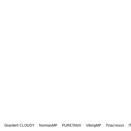
Granite® CLOUDY
NormanMP
PURETAN®
VikingMP
Пластизол
П