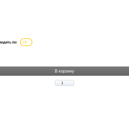
16
одить по:
В корзину