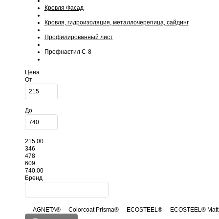
Кровля Фасад
Кровля, гидроизоляция, металлочерепица, сайдинг
Профилированный лист
Профнастил С-8
Цена
От
До
215.00
346
478
609
740.00
Бренд
AGNETA®
Colorcoat Prisma®
ECOSTEEL®
ECOSTEEL® Matt