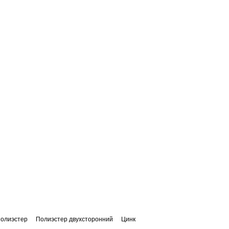
олиэстер
Полиэстер двухсторонний
Цинк