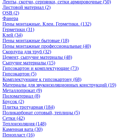
Ленты, скотчи, серпянки, сетки армировочные (50)
Листовой материал (2)
OSB (2)
Фанера
Пены монтажные. Клеи. Герметики. (132)
Герметики (31)
Клей (34)
Пены монтажные бытовые (18)
Пены монтажные профессиональные (40)
Скорлупа для труб (32)
Цемент, сыпучие материалы (48)
Сыпучие материалы (15)
Гипсокартон и комплектующие (73)
Гипсокартон (5)
Комплектующие к гипсокартону (68)
Материалы для звукоизоляционных конструкций (19)
Металлопрокат (9)
Пиломатериал (8)
Брусок (2)
Плитка тротуарная (184)
Поликарбонат сотовый, теплицы (5)
Сетки (42)
Теплоизоляция (148)
Каменная вата (30)
Пенопласт (16)