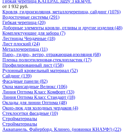
Гибкая черепица KATEPAL Jazzy 3 кв.м/уп.
от 1 932 руб.
Кровля, гидроизоляция, металлочерепица, сайдинг (1076)
Водосточные системы (291)
Гибкая черепица (20)
Доборные элементы кровли, отливы и другие изделия (48)
Комплектующие для забора (7)
Лестницы Чердачные (18)
Лист плоский (24)
Металлочерепица (11)
Паро-, гидро-, ветро, отражающая-изоляция (68)
Пленка полиэтиленовая,стеклопластик (17)
Профилированный лист (158)
Рулонный кровельный материал (52)
Сайдинг (139)
Фасадные панели (82)
Окна мансардные Велюкс (106)
Линия Оптима Класс Комфорт (33)
Линия Оптима Класс Стандарт (18)
Оклады для линии Оптима (48)
Окно-люк для холодных чердаков (4)
Стеклосетки фасадные (10)
Стройматериалы
Стройматериалы
Аквапанель. Файерборд. Клинео. (новинки КНАУФ!) (22)