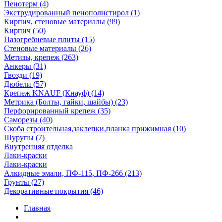
Пенотерм (4)
Экструдированный пенополистирол (1)
Кирпич, стеновые материалы (99)
Кирпич (50)
Пазогребневые плиты (15)
Стеновые материалы (26)
Метизы, крепеж (263)
Анкеры (31)
Гвозди (19)
Дюбели (57)
Крепеж KNAUF (Кнауф) (14)
Метрика (Болты, гайки, шайбы) (23)
Перфорированный крепеж (35)
Саморезы (40)
Скоба строительная,заклепки,планка прижимная (10)
Шурупы (7)
Внутренняя отделка
Лаки-краски
Лаки-краски
Алкидные эмали, ПФ-115, ПФ-266 (213)
Грунты (27)
Декоративные покрытия (46)
Главная