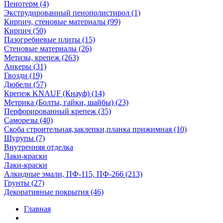
Пенотерм (4)
Экструдированный пенополистирол (1)
Кирпич, стеновые материалы (99)
Кирпич (50)
Пазогребневые плиты (15)
Стеновые материалы (26)
Метизы, крепеж (263)
Анкеры (31)
Гвозди (19)
Дюбели (57)
Крепеж KNAUF (Кнауф) (14)
Метрика (Болты, гайки, шайбы) (23)
Перфорированный крепеж (35)
Саморезы (40)
Скоба строительная,заклепки,планка прижимная (10)
Шурупы (7)
Внутренняя отделка
Лаки-краски
Лаки-краски
Алкидные эмали, ПФ-115, ПФ-266 (213)
Грунты (27)
Декоративные покрытия (46)
Главная