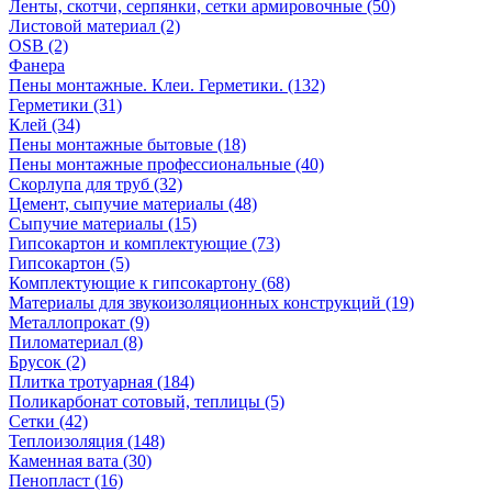
Ленты, скотчи, серпянки, сетки армировочные (50)
Листовой материал (2)
OSB (2)
Фанера
Пены монтажные. Клеи. Герметики. (132)
Герметики (31)
Клей (34)
Пены монтажные бытовые (18)
Пены монтажные профессиональные (40)
Скорлупа для труб (32)
Цемент, сыпучие материалы (48)
Сыпучие материалы (15)
Гипсокартон и комплектующие (73)
Гипсокартон (5)
Комплектующие к гипсокартону (68)
Материалы для звукоизоляционных конструкций (19)
Металлопрокат (9)
Пиломатериал (8)
Брусок (2)
Плитка тротуарная (184)
Поликарбонат сотовый, теплицы (5)
Сетки (42)
Теплоизоляция (148)
Каменная вата (30)
Пенопласт (16)