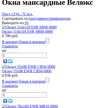
Окна мансардные Велюкс
Пред.
1
2
3
4
...
7
След.
Сортировать по:
популярности
имени
цене
Выводить по:
16
Оклад 114х118 ESR SR06 0000
6 700 руб.
В корзину
Товар в корзине
Сравнить
шт
Оклад 55x98 EWR CR04 0000
4 836 руб.
В корзину
Товар в корзине
Сравнить
шт