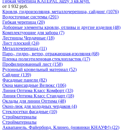
Гибкая черепица KATEPAL Jazzy 3 кв.м/уп.
от 1 932 руб.
Кровля, гидроизоляция, металлочерепица, сайдинг (1076)
Водосточные системы (291)
Гибкая черепица (20)
Доборные элементы кровли, отливы и другие изделия (48)
Комплектующие для забора (7)
Лестницы Чердачные (18)
Лист плоский (24)
Металлочерепица (11)
Паро-, гидро-, ветро, отражающая-изоляция (68)
Пленка полиэтиленовая,стеклопластик (17)
Профилированный лист (158)
Рулонный кровельный материал (52)
Сайдинг (139)
Фасадные панели (82)
Окна мансардные Велюкс (106)
Линия Оптима Класс Комфорт (33)
Линия Оптима Класс Стандарт (18)
Оклады для линии Оптима (48)
Окно-люк для холодных чердаков (4)
Стеклосетки фасадные (10)
Стройматериалы
Стройматериалы
Аквапанель. Файерборд. Клинео. (новинки КНАУФ!) (22)