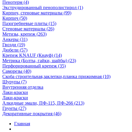
Пенотерм (4)
Экструдированный пенополистирол (1)
Кирпич, стеновые материалы (99)
Кирпич (50)
Пазогребневые плиты (15)
Стеновые материалы (26)
Метизы, крепеж (263)
Анкеры (31)
Гвозди (19)
Дюбели (57)
Крепеж KNAUF (Кнауф) (14)
Метрика (Болты, гайки, шайбы) (23)
Перфорированный крепеж (35)
Саморезы (40)
Скоба строительная,заклепки,планка прижимная (10)
Шурупы (7)
Внутренняя отделка
Лаки-краски
Лаки-краски
Алкидные эмали, ПФ-115, ПФ-266 (213)
Грунты (27)
Декоративные покрытия (46)
Главная