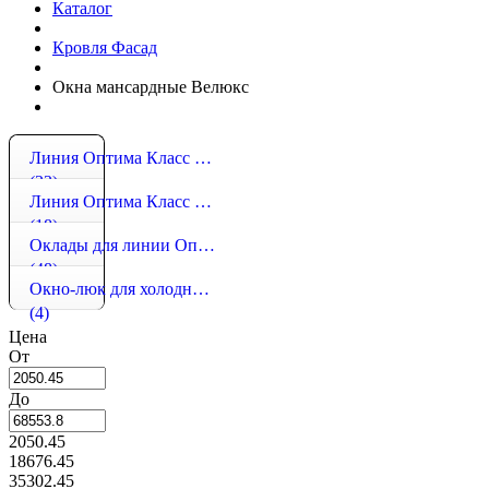
Каталог
Кровля Фасад
Окна мансардные Велюкс
Линия Оптима Класс Комфорт
(33)
Линия Оптима Класс Стандарт
(18)
Оклады для линии Оптима
(48)
Окно-люк для холодных чердаков
(4)
Цена
От
До
2050.45
18676.45
35302.45