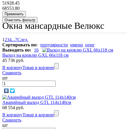
51928.45
68553.80
Окна мансардные Велюкс
1
2
3
4
...
7
След.
Сортировать по:
популярности
имени
цене
Выводить по:
16
Выход на кровлю GXL 66х118 см
45 736 руб.
В корзину
Товар в корзине
Сравнить
шт
Аварийный выход GTL 114х140см
68 554 руб.
В корзину
Товар в корзине
Сравнить
шт