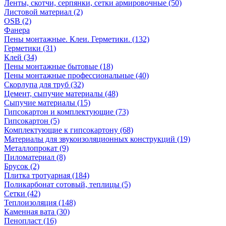
Ленты, скотчи, серпянки, сетки армировочные (50)
Листовой материал (2)
OSB (2)
Фанера
Пены монтажные. Клеи. Герметики. (132)
Герметики (31)
Клей (34)
Пены монтажные бытовые (18)
Пены монтажные профессиональные (40)
Скорлупа для труб (32)
Цемент, сыпучие материалы (48)
Сыпучие материалы (15)
Гипсокартон и комплектующие (73)
Гипсокартон (5)
Комплектующие к гипсокартону (68)
Материалы для звукоизоляционных конструкций (19)
Металлопрокат (9)
Пиломатериал (8)
Брусок (2)
Плитка тротуарная (184)
Поликарбонат сотовый, теплицы (5)
Сетки (42)
Теплоизоляция (148)
Каменная вата (30)
Пенопласт (16)