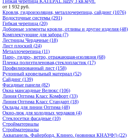
Гибкая черепица KATEPAL Jazzy 3 кв.м/уп.
от 1 932 руб.
Кровля, гидроизоляция, металлочерепица, сайдинг (1076)
Водосточные системы (291)
Гибкая черепица (20)
Доборные элементы кровли, отливы и другие изделия (48)
Комплектующие для забора (7)
Лестницы Чердачные (18)
Лист плоский (24)
Металлочерепица (11)
Паро-, гидро-, ветро, отражающая-изоляция (68)
Пленка полиэтиленовая,стеклопластик (17)
Профилированный лист (158)
Рулонный кровельный материал (52)
Сайдинг (139)
Фасадные панели (82)
Окна мансардные Велюкс (106)
Линия Оптима Класс Комфорт (33)
Линия Оптима Класс Стандарт (18)
Оклады для линии Оптима (48)
Окно-люк для холодных чердаков (4)
Стеклосетки фасадные (10)
Стройматериалы
Стройматериалы
Аквапанель. Файерборд. Клинео. (новинки КНАУФ!) (22)