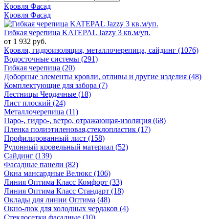
Кровля Фасад
Кровля Фасад
Гибкая черепица KATEPAL Jazzy 3 кв.м/уп.
от 1 932 руб.
Кровля, гидроизоляция, металлочерепица, сайдинг (1076)
Водосточные системы (291)
Гибкая черепица (20)
Доборные элементы кровли, отливы и другие изделия (48)
Комплектующие для забора (7)
Лестницы Чердачные (18)
Лист плоский (24)
Металлочерепица (11)
Паро-, гидро-, ветро, отражающая-изоляция (68)
Пленка полиэтиленовая,стеклопластик (17)
Профилированный лист (158)
Рулонный кровельный материал (52)
Сайдинг (139)
Фасадные панели (82)
Окна мансардные Велюкс (106)
Линия Оптима Класс Комфорт (33)
Линия Оптима Класс Стандарт (18)
Оклады для линии Оптима (48)
Окно-люк для холодных чердаков (4)
Стеклосетки фасадные (10)