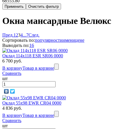
68553.80
Окна мансардные Велюкс
Пред.
1
2
3
4
...
7
След.
Сортировать по:
популярности
имени
цене
Выводить по:
16
Оклад 114х118 ESR SR06 0000
6 700 руб.
В корзину
Товар в корзине
Сравнить
шт
Оклад 55x98 EWR CR04 0000
4 836 руб.
В корзину
Товар в корзине
Сравнить
шт