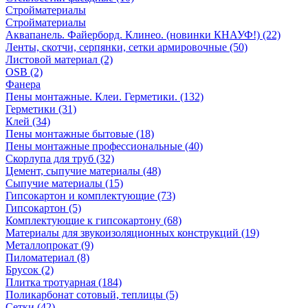
Стройматериалы
Стройматериалы
Аквапанель. Файерборд. Клинео. (новинки КНАУФ!) (22)
Ленты, скотчи, серпянки, сетки армировочные (50)
Листовой материал (2)
OSB (2)
Фанера
Пены монтажные. Клеи. Герметики. (132)
Герметики (31)
Клей (34)
Пены монтажные бытовые (18)
Пены монтажные профессиональные (40)
Скорлупа для труб (32)
Цемент, сыпучие материалы (48)
Сыпучие материалы (15)
Гипсокартон и комплектующие (73)
Гипсокартон (5)
Комплектующие к гипсокартону (68)
Материалы для звукоизоляционных конструкций (19)
Металлопрокат (9)
Пиломатериал (8)
Брусок (2)
Плитка тротуарная (184)
Поликарбонат сотовый, теплицы (5)
Сетки (42)