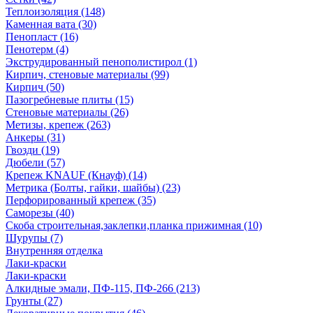
Теплоизоляция (148)
Каменная вата (30)
Пенопласт (16)
Пенотерм (4)
Экструдированный пенополистирол (1)
Кирпич, стеновые материалы (99)
Кирпич (50)
Пазогребневые плиты (15)
Стеновые материалы (26)
Метизы, крепеж (263)
Анкеры (31)
Гвозди (19)
Дюбели (57)
Крепеж KNAUF (Кнауф) (14)
Метрика (Болты, гайки, шайбы) (23)
Перфорированный крепеж (35)
Саморезы (40)
Скоба строительная,заклепки,планка прижимная (10)
Шурупы (7)
Внутренняя отделка
Лаки-краски
Лаки-краски
Алкидные эмали, ПФ-115, ПФ-266 (213)
Грунты (27)