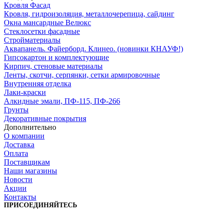
Кровля Фасад
Кровля, гидроизоляция, металлочерепица, сайдинг
Окна мансардные Велюкс
Стеклосетки фасадные
Стройматериалы
Аквапанель. Файерборд. Клинео. (новинки КНАУФ!)
Гипсокартон и комплектующие
Кирпич, стеновые материалы
Ленты, скотчи, серпянки, сетки армировочные
Внутренняя отделка
Лаки-краски
Алкидные эмали, ПФ-115, ПФ-266
Грунты
Декоративные покрытия
Дополнительно
О компании
Доставка
Оплата
Поставщикам
Наши магазины
Новости
Акции
Контакты
ПРИСОЕДИНЯЙТЕСЬ