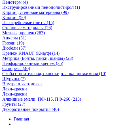
Пенотерм (4)
Экструдированный пенополистирол (1)
Кирпич, стеновые материалы (99)
Кирпич (50)
Пазогребневые плиты (15)
Стеновые материалы (26)
Метизы, крепеж (263)
Анкеры (31)
Гвозди (19)
Дюбели (57)
Крепеж KNAUF (Кнауф) (14)
Метрика (Болты, гайки, шайбы) (23)
Перфорированный крепеж (35)
Саморезы (40)
Скоба строительная,заклепки,планка прижимная (10)
Шурупы (7)
Внутренняя отделка
Лаки-краски
Лаки-краски
Алкидные эмали, ПФ-115, ПФ-266 (213)
Грунты (27)
Декоративные покрытия (46)
Главная