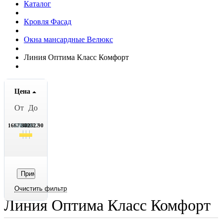
Каталог
Кровля Фасад
Окна мансардные Велюкс
Линия Оптима Класс Комфорт
Цена
От
До
16672.70
22062.7
27452.7
32842.7
38232.90
Линия Оптима Класс Комфорт