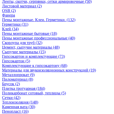
Ленты, скотчи, серпянки, сетки армировочные (50)
Листовой материал (2)
OSB (2)
Фанера
Пены монтажные. Клеи. Герметики. (132)
Герметики (31)
Клей (34)
Пены монтажные бытовые (18)
Пены монтажные профессиональные (40)
Скорлупа для труб (32)
Цемент, сыпучие материалы (48)
Сыпучие материалы (15)
Гипсокартон и комплектующие (73)
Гипсокартон (5)
Комплектующие к гипсокартону (68)
Материалы для звукоизоляционных конструкций (19)
Металлопрокат (9)
Пиломатериал (8)
Брусок (2)
Плитка тротуарная (184)
Поликарбонат сотовый, теплицы (5)
Сетки (42)
Теплоизоляция (148)
Каменная вата (30)
Пенопласт (16)