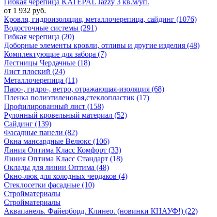
Гибкая черепица KATEPAL Jazzy 3 кв.м/уп.
от 1 932 руб.
Кровля, гидроизоляция, металлочерепица, сайдинг (1076)
Водосточные системы (291)
Гибкая черепица (20)
Доборные элементы кровли, отливы и другие изделия (48)
Комплектующие для забора (7)
Лестницы Чердачные (18)
Лист плоский (24)
Металлочерепица (11)
Паро-, гидро-, ветро, отражающая-изоляция (68)
Пленка полиэтиленовая,стеклопластик (17)
Профилированный лист (158)
Рулонный кровельный материал (52)
Сайдинг (139)
Фасадные панели (82)
Окна мансардные Велюкс (106)
Линия Оптима Класс Комфорт (33)
Линия Оптима Класс Стандарт (18)
Оклады для линии Оптима (48)
Окно-люк для холодных чердаков (4)
Стеклосетки фасадные (10)
Стройматериалы
Стройматериалы
Аквапанель. Файерборд. Клинео. (новинки КНАУФ!) (22)