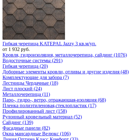
Гибкая черепица KATEPAL Jazzy 3 кв.м/уп.
от 1 932 руб.
Кровля, гидроизоляция, металлочерепица, сайдинг (1076)
Водосточные системы (291)
Гибкая черепица (20)
Доборные элементы кровли, отливы и другие изделия (48)
Комплектующие для забора (7)
Лестницы Чердачные (18)
Лист плоский (24)
Металлочерепица (11)
Паро-, гидро-, ветро, отражающая-изоляция (68)
Пленка полиэтиленовая,стеклопластик (17)
Профилированный лист (158)
Рулонный кровельный материал (52)
Сайдинг (139)
Фасадные панели (82)
Окна мансардные Велюкс (106)
Линия Оптима Класс Комфорт (33)