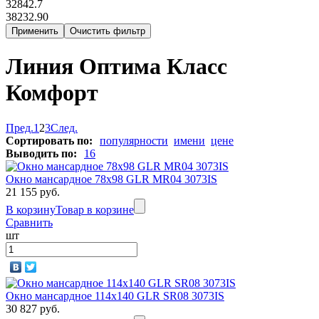
32842.7
38232.90
Линия Оптима Класс
Комфорт
Пред.
1
2
3
След.
Сортировать по:
популярности
имени
цене
Выводить по:
16
Окно мансардное 78x98 GLR MR04 3073IS
21 155 руб.
В корзину
Товар в корзине
Сравнить
шт
Окно мансардное 114x140 GLR SR08 3073IS
30 827 руб.