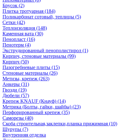
Брусок (2)
Плитка тротуарная (184)
Поликарбонат сотовый, теплицы (5)
Сетки (42)
Теплоизоляция (148)
Каменная вата (30)
Пенопласт (16)
Пенотерм (4)
Экструдированный пенополистирол (1)
Кирпич, стеновые материалы (99)
Кирпич (50)
Пазогребневые плиты (15)
Стеновые материалы (26)
Метизы, крепеж (263)
Анкеры (31)
Гвозди (19)
Дюбели (57)
Крепеж KNAUF (Кнауф) (14)
Метрика (Болты, гайки, шайбы) (23)
Перфорированный крепеж (35)
Саморезы (40)
Скоба строительная,заклепки,планка прижимная (10)
Шурупы (7)
Внутренняя отделка