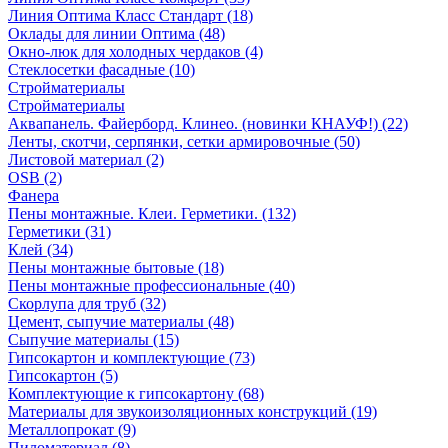
Линия Оптима Класс Стандарт (18)
Оклады для линии Оптима (48)
Окно-люк для холодных чердаков (4)
Стеклосетки фасадные (10)
Стройматериалы
Стройматериалы
Аквапанель. Файерборд. Клинео. (новинки КНАУФ!) (22)
Ленты, скотчи, серпянки, сетки армировочные (50)
Листовой материал (2)
OSB (2)
Фанера
Пены монтажные. Клеи. Герметики. (132)
Герметики (31)
Клей (34)
Пены монтажные бытовые (18)
Пены монтажные профессиональные (40)
Скорлупа для труб (32)
Цемент, сыпучие материалы (48)
Сыпучие материалы (15)
Гипсокартон и комплектующие (73)
Гипсокартон (5)
Комплектующие к гипсокартону (68)
Материалы для звукоизоляционных конструкций (19)
Металлопрокат (9)
Пиломатериал (8)