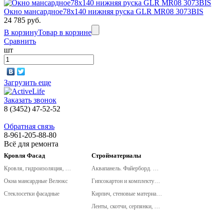
Окно мансардное78х140 нижняя руска GLR MR08 3073BIS
24 785 руб.
В корзину
Товар в корзине
Сравнить
шт
Загрузить еще
Заказать звонок
8 (3452) 47-52-52
Обратная связь
8-961-205-88-80
Всё для ремонта
Кровля Фасад
Стройматериалы
Кровля, гидроизоляция, металлочерепица, сайдинг
Аквапанель. Файерборд. Клинео. (новинки КНАУФ!)
Окна мансардные Велюкс
Гипсокартон и комплектующие
Стеклосетки фасадные
Кирпич, стеновые материалы
Ленты, скотчи, серпянки, сетки армировочные