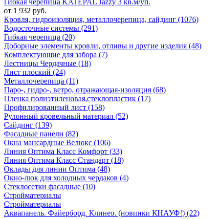
Гибкая черепица KATEPAL Jazzy 3 кв.м/уп.
от 1 932 руб.
Кровля, гидроизоляция, металлочерепица, сайдинг (1076)
Водосточные системы (291)
Гибкая черепица (20)
Доборные элементы кровли, отливы и другие изделия (48)
Комплектующие для забора (7)
Лестницы Чердачные (18)
Лист плоский (24)
Металлочерепица (11)
Паро-, гидро-, ветро, отражающая-изоляция (68)
Пленка полиэтиленовая,стеклопластик (17)
Профилированный лист (158)
Рулонный кровельный материал (52)
Сайдинг (139)
Фасадные панели (82)
Окна мансардные Велюкс (106)
Линия Оптима Класс Комфорт (33)
Линия Оптима Класс Стандарт (18)
Оклады для линии Оптима (48)
Окно-люк для холодных чердаков (4)
Стеклосетки фасадные (10)
Стройматериалы
Стройматериалы
Аквапанель. Файерборд. Клинео. (новинки КНАУФ!) (22)