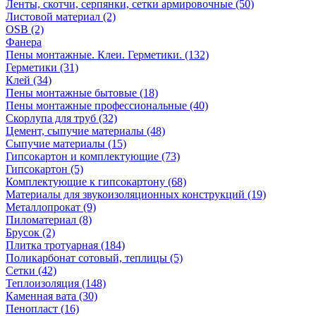
Ленты, скотчи, серпянки, сетки армировочные (50)
Листовой материал (2)
OSB (2)
Фанера
Пены монтажные. Клеи. Герметики. (132)
Герметики (31)
Клей (34)
Пены монтажные бытовые (18)
Пены монтажные профессиональные (40)
Скорлупа для труб (32)
Цемент, сыпучие материалы (48)
Сыпучие материалы (15)
Гипсокартон и комплектующие (73)
Гипсокартон (5)
Комплектующие к гипсокартону (68)
Материалы для звукоизоляционных конструкций (19)
Металлопрокат (9)
Пиломатериал (8)
Брусок (2)
Плитка тротуарная (184)
Поликарбонат сотовый, теплицы (5)
Сетки (42)
Теплоизоляция (148)
Каменная вата (30)
Пенопласт (16)