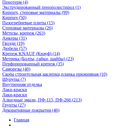
Пенотерм (4)
Экструдированный пенополистирол (1)
Кирпич, стеновые материалы (99)
Кирпич (50)
Пазогребневые плиты (15)
Стеновые материалы (26)
Метизы, крепеж (263)
Анкеры (31)
Гвозди (19)
Дюбели (57)
Крепеж KNAUF (Кнауф) (14)
Метрика (Болты, гайки, шайбы) (23)
Перфорированный крепеж (35)
Саморезы (40)
Скоба строительная,заклепки,планка прижимная (10)
Шурупы (7)
Внутренняя отделка
Лаки-краски
Лаки-краски
Алкидные эмали, ПФ-115, ПФ-266 (213)
Грунты (27)
Декоративные покрытия (46)
Главная