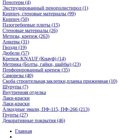
Пенотерм (4)
Экструдированный пенополистирол (1)
Кирпич, стеновые материалы (99)
Кирпич (50)
Пазогребневые плиты (15)
Стеновые материалы (26)
Метизы, крепеж (263)
Анкеры (31)
Гвозди (19)
Дюбели (57)
Крепеж KNAUF (Кнауф) (14)
Метрика (Болты, гайки, шайбы) (23)
Перфорированный крепеж (35)
Саморезы (40)
Скоба строительная,заклепки,планка прижимная (10)
Шурупы (7)
Внутренняя отделка
Лаки-краски
Лаки-краски
Алкидные эмали, ПФ-115, ПФ-266 (213)
Грунты (27)
Декоративные покрытия (46)
Главная