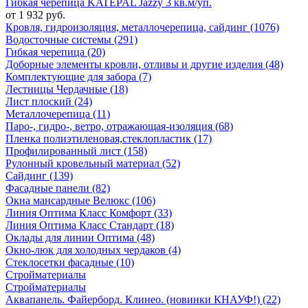
Гибкая черепица KATEPAL Jazzy 3 кв.м/уп.
от 1 932 руб.
Кровля, гидроизоляция, металлочерепица, сайдинг (1076)
Водосточные системы (291)
Гибкая черепица (20)
Доборные элементы кровли, отливы и другие изделия (48)
Комплектующие для забора (7)
Лестницы Чердачные (18)
Лист плоский (24)
Металлочерепица (11)
Паро-, гидро-, ветро, отражающая-изоляция (68)
Пленка полиэтиленовая,стеклопластик (17)
Профилированный лист (158)
Рулонный кровельный материал (52)
Сайдинг (139)
Фасадные панели (82)
Окна мансардные Велюкс (106)
Линия Оптима Класс Комфорт (33)
Линия Оптима Класс Стандарт (18)
Оклады для линии Оптима (48)
Окно-люк для холодных чердаков (4)
Стеклосетки фасадные (10)
Стройматериалы
Стройматериалы
Аквапанель. Файерборд. Клинео. (новинки КНАУФ!) (22)