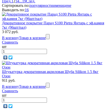
Пред.
1
2
3
4
...
19
След.
Сортировать по:
популярности
имени
цене
Выводить по:
16
Декоративное покрытие Парад S100 Pietra Янтарь с эф.камня
7кг (96шт/пал)
3 072 руб.
В корзину
Товар в корзине
Сравнить
шт
Штукатурка декоративная акриловая Шуба Silikon 1.5 8кг
Озон
911 руб.
В корзину
Товар в корзине
Сравнить
шт