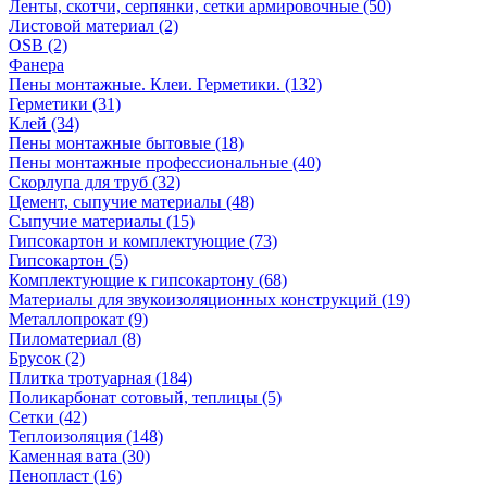
Ленты, скотчи, серпянки, сетки армировочные (50)
Листовой материал (2)
OSB (2)
Фанера
Пены монтажные. Клеи. Герметики. (132)
Герметики (31)
Клей (34)
Пены монтажные бытовые (18)
Пены монтажные профессиональные (40)
Скорлупа для труб (32)
Цемент, сыпучие материалы (48)
Сыпучие материалы (15)
Гипсокартон и комплектующие (73)
Гипсокартон (5)
Комплектующие к гипсокартону (68)
Материалы для звукоизоляционных конструкций (19)
Металлопрокат (9)
Пиломатериал (8)
Брусок (2)
Плитка тротуарная (184)
Поликарбонат сотовый, теплицы (5)
Сетки (42)
Теплоизоляция (148)
Каменная вата (30)
Пенопласт (16)