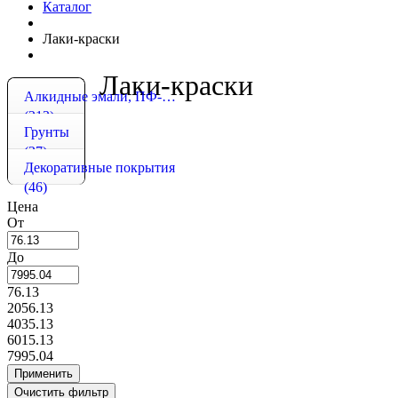
Каталог
Лаки-краски
Лаки-краски
Алкидные эмали, ПФ-115, ПФ-266
(213)
Грунты
(27)
Декоративные покрытия
(46)
Цена
От
До
76.13
2056.13
4035.13
6015.13
7995.04