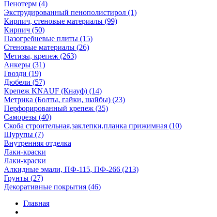
Пенотерм (4)
Экструдированный пенополистирол (1)
Кирпич, стеновые материалы (99)
Кирпич (50)
Пазогребневые плиты (15)
Стеновые материалы (26)
Метизы, крепеж (263)
Анкеры (31)
Гвозди (19)
Дюбели (57)
Крепеж KNAUF (Кнауф) (14)
Метрика (Болты, гайки, шайбы) (23)
Перфорированный крепеж (35)
Саморезы (40)
Скоба строительная,заклепки,планка прижимная (10)
Шурупы (7)
Внутренняя отделка
Лаки-краски
Лаки-краски
Алкидные эмали, ПФ-115, ПФ-266 (213)
Грунты (27)
Декоративные покрытия (46)
Главная