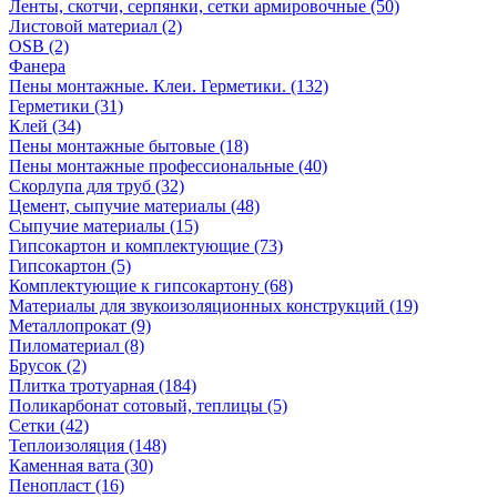
Ленты, скотчи, серпянки, сетки армировочные (50)
Листовой материал (2)
OSB (2)
Фанера
Пены монтажные. Клеи. Герметики. (132)
Герметики (31)
Клей (34)
Пены монтажные бытовые (18)
Пены монтажные профессиональные (40)
Скорлупа для труб (32)
Цемент, сыпучие материалы (48)
Сыпучие материалы (15)
Гипсокартон и комплектующие (73)
Гипсокартон (5)
Комплектующие к гипсокартону (68)
Материалы для звукоизоляционных конструкций (19)
Металлопрокат (9)
Пиломатериал (8)
Брусок (2)
Плитка тротуарная (184)
Поликарбонат сотовый, теплицы (5)
Сетки (42)
Теплоизоляция (148)
Каменная вата (30)
Пенопласт (16)