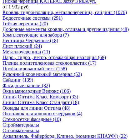
Гибкая черепица KATEPAL Jazzy 3 кв.м/уп.
от 1 932 руб.
Кровля, гидроизоляция, металлочерепица, сайдинг (1076)
Водосточные системы (291)
Гибкая черепица (20)
Доборные элементы кровли, отливы и другие изделия (48)
Комплектующие для забора (7)
Лестницы Чердачные (18)
Лист плоский (24)
Металлочерепица (11)
Паро-, гидро-, ветро, отражающая-изоляция (68)
Пленка полиэтиленовая,стеклопластик (17)
Профилированный лист (158)
Рулонный кровельный материал (52)
Сайдинг (139)
Фасадные панели (82)
Окна мансардные Велюкс (106)
Линия Оптима Класс Комфорт (33)
Линия Оптима Класс Стандарт (18)
Оклады для линии Оптима (48)
Окно-люк для холодных чердаков (4)
Стеклосетки фасадные (10)
Стройматериалы
Стройматериалы
Аквапанель. Файерборд. Клинео. (новинки КНАУФ!) (22)