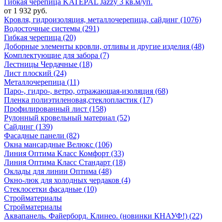
Гибкая черепица KATEPAL Jazzy 3 кв.м/уп.
от 1 932 руб.
Кровля, гидроизоляция, металлочерепица, сайдинг (1076)
Водосточные системы (291)
Гибкая черепица (20)
Доборные элементы кровли, отливы и другие изделия (48)
Комплектующие для забора (7)
Лестницы Чердачные (18)
Лист плоский (24)
Металлочерепица (11)
Паро-, гидро-, ветро, отражающая-изоляция (68)
Пленка полиэтиленовая,стеклопластик (17)
Профилированный лист (158)
Рулонный кровельный материал (52)
Сайдинг (139)
Фасадные панели (82)
Окна мансардные Велюкс (106)
Линия Оптима Класс Комфорт (33)
Линия Оптима Класс Стандарт (18)
Оклады для линии Оптима (48)
Окно-люк для холодных чердаков (4)
Стеклосетки фасадные (10)
Стройматериалы
Стройматериалы
Аквапанель. Файерборд. Клинео. (новинки КНАУФ!) (22)