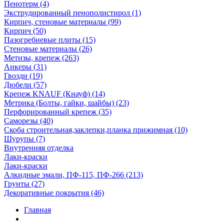
Пенотерм (4)
Экструдированный пенополистирол (1)
Кирпич, стеновые материалы (99)
Кирпич (50)
Пазогребневые плиты (15)
Стеновые материалы (26)
Метизы, крепеж (263)
Анкеры (31)
Гвозди (19)
Дюбели (57)
Крепеж KNAUF (Кнауф) (14)
Метрика (Болты, гайки, шайбы) (23)
Перфорированный крепеж (35)
Саморезы (40)
Скоба строительная,заклепки,планка прижимная (10)
Шурупы (7)
Внутренняя отделка
Лаки-краски
Лаки-краски
Алкидные эмали, ПФ-115, ПФ-266 (213)
Грунты (27)
Декоративные покрытия (46)
Главная