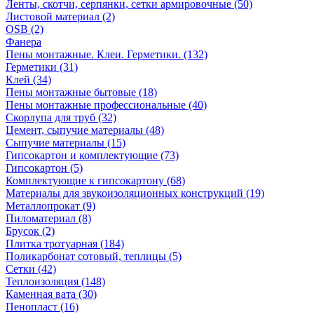
Ленты, скотчи, серпянки, сетки армировочные (50)
Листовой материал (2)
OSB (2)
Фанера
Пены монтажные. Клеи. Герметики. (132)
Герметики (31)
Клей (34)
Пены монтажные бытовые (18)
Пены монтажные профессиональные (40)
Скорлупа для труб (32)
Цемент, сыпучие материалы (48)
Сыпучие материалы (15)
Гипсокартон и комплектующие (73)
Гипсокартон (5)
Комплектующие к гипсокартону (68)
Материалы для звукоизоляционных конструкций (19)
Металлопрокат (9)
Пиломатериал (8)
Брусок (2)
Плитка тротуарная (184)
Поликарбонат сотовый, теплицы (5)
Сетки (42)
Теплоизоляция (148)
Каменная вата (30)
Пенопласт (16)