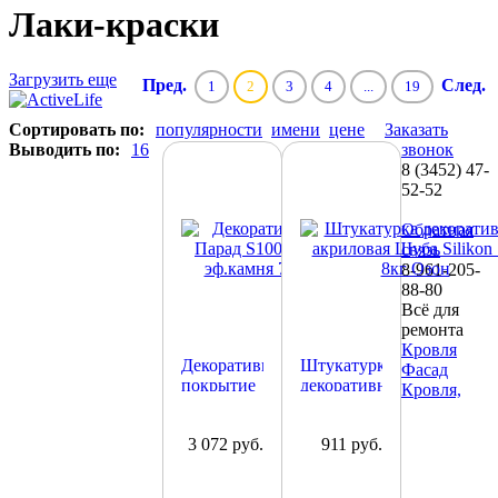
Лаки-краски
Загрузить еще
Пред.
След.
1
2
3
4
...
19
Сортировать по:
популярности
имени
цене
Заказать
Выводить по:
16
звонок
8 (3452) 47-
52-52
Обратная
связь
8-961-205-
88-80
Всё для
ремонта
Кровля
Декоративное
Штукатурка
Фасад
покрытие
декоративная
Кровля,
Парад
акриловая
S100 Pietra
Шуба
3 072 руб.
911 руб.
Янтарь с
Silikon 1.5
эф.камня
8кг Озон
7кг (96шт/