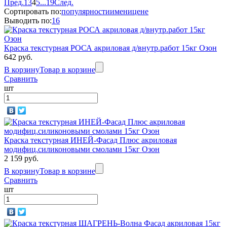
Пред.
1
3
4
5
...
19
След.
Сортировать по:
популярности
имени
цене
Выводить по:
16
Краска текстурная РОСА акриловая д/внутр.работ 15кг Озон
642 руб.
В корзину
Товар в корзине
Сравнить
шт
Краска текстурная ИНЕЙ-Фасад Плюс акриловая
модифиц.силиконовыми смолами 15кг Озон
2 159 руб.
В корзину
Товар в корзине
Сравнить
шт