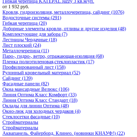
Гибкая черепица KATEPAL Jazzy 3 кв.м/уп.
от 1 932 руб.
Кровля, гидроизоляция, металлочерепица, сайдинг (1076)
Водосточные системы (291)
Гибкая черепица (20)
Доборные элементы кровли, отливы и другие изделия (48)
Комплектующие для забора (7)
Лестницы Чердачные (18)
Лист плоский (24)
Металлочерепица (11)
Паро-, гидро-, ветро, отражающая-изоляция (68)
Пленка полиэтиленовая,стеклопластик (17)
Профилированный лист (158)
Рулонный кровельный материал (52)
Сайдинг (139)
Фасадные панели (82)
Окна мансардные Велюкс (106)
Линия Оптима Класс Комфорт (33)
Линия Оптима Класс Стандарт (18)
Оклады для линии Оптима (48)
Окно-люк для холодных чердаков (4)
Стеклосетки фасадные (10)
Стройматериалы
Стройматериалы
Аквапанель. Файерборд. Клинео. (новинки КНАУФ!) (22)