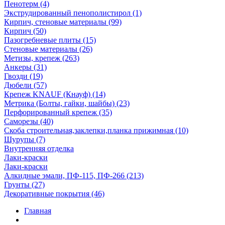
Пенотерм (4)
Экструдированный пенополистирол (1)
Кирпич, стеновые материалы (99)
Кирпич (50)
Пазогребневые плиты (15)
Стеновые материалы (26)
Метизы, крепеж (263)
Анкеры (31)
Гвозди (19)
Дюбели (57)
Крепеж KNAUF (Кнауф) (14)
Метрика (Болты, гайки, шайбы) (23)
Перфорированный крепеж (35)
Саморезы (40)
Скоба строительная,заклепки,планка прижимная (10)
Шурупы (7)
Внутренняя отделка
Лаки-краски
Лаки-краски
Алкидные эмали, ПФ-115, ПФ-266 (213)
Грунты (27)
Декоративные покрытия (46)
Главная