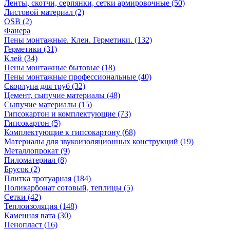
Ленты, скотчи, серпянки, сетки армировочные (50)
Листовой материал (2)
OSB (2)
Фанера
Пены монтажные. Клеи. Герметики. (132)
Герметики (31)
Клей (34)
Пены монтажные бытовые (18)
Пены монтажные профессиональные (40)
Скорлупа для труб (32)
Цемент, сыпучие материалы (48)
Сыпучие материалы (15)
Гипсокартон и комплектующие (73)
Гипсокартон (5)
Комплектующие к гипсокартону (68)
Материалы для звукоизоляционных конструкций (19)
Металлопрокат (9)
Пиломатериал (8)
Брусок (2)
Плитка тротуарная (184)
Поликарбонат сотовый, теплицы (5)
Сетки (42)
Теплоизоляция (148)
Каменная вата (30)
Пенопласт (16)