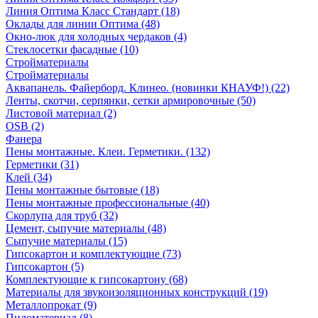
Линия Оптима Класс Стандарт (18)
Оклады для линии Оптима (48)
Окно-люк для холодных чердаков (4)
Стеклосетки фасадные (10)
Стройматериалы
Стройматериалы
Аквапанель. Файерборд. Клинео. (новинки КНАУФ!) (22)
Ленты, скотчи, серпянки, сетки армировочные (50)
Листовой материал (2)
OSB (2)
Фанера
Пены монтажные. Клеи. Герметики. (132)
Герметики (31)
Клей (34)
Пены монтажные бытовые (18)
Пены монтажные профессиональные (40)
Скорлупа для труб (32)
Цемент, сыпучие материалы (48)
Сыпучие материалы (15)
Гипсокартон и комплектующие (73)
Гипсокартон (5)
Комплектующие к гипсокартону (68)
Материалы для звукоизоляционных конструкций (19)
Металлопрокат (9)
Пиломатериал (8)