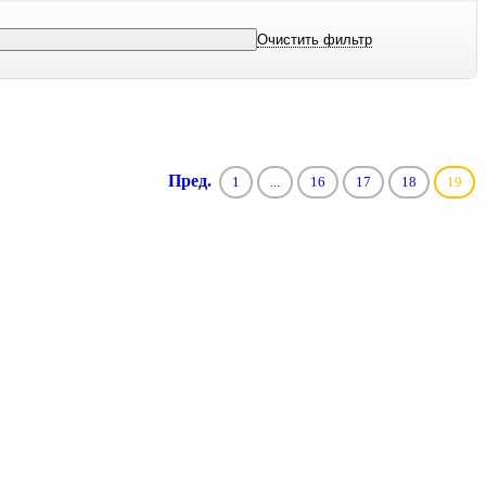
Пред.
1
...
16
17
18
19