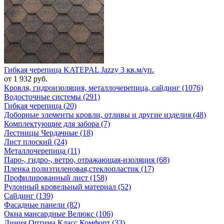
Гибкая черепица KATEPAL Jazzy 3 кв.м/уп.
от 1 932 руб.
Кровля, гидроизоляция, металлочерепица, сайдинг (1076)
Водосточные системы (291)
Гибкая черепица (20)
Доборные элементы кровли, отливы и другие изделия (48)
Комплектующие для забора (7)
Лестницы Чердачные (18)
Лист плоский (24)
Металлочерепица (11)
Паро-, гидро-, ветро, отражающая-изоляция (68)
Пленка полиэтиленовая,стеклопластик (17)
Профилированный лист (158)
Рулонный кровельный материал (52)
Сайдинг (139)
Фасадные панели (82)
Окна мансардные Велюкс (106)
Линия Оптима Класс Комфорт (33)