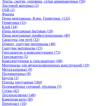
Ленты, скотчи, серпянки, сетки армировочные (50)
Листовой материал (2)
OSB (2)
Фанера
Пены монтажные. Клеи. Герметики. (132)
Герметики (31)
Клей (34)
Пены монтажные бытовые (18)
Пены монтажные профессиональные (40)
Скорлупа для труб (32)
Цемент, сыпучие материалы (48)
Сыпучие материалы (15)
Гипсокартон и комплектующие (73)
Гипсокартон (5)
Комплектующие к гипсокартону (68)
Материалы для звукоизоляционных конструкций (19)
Металлопрокат (9)
Пиломатериал (8)
Брусок (2)
Плитка тротуарная (184)
Поликарбонат сотовый, теплицы (5)
Сетки (42)
Теплоизоляция (148)
Каменная вата (30)
Пенопласт (16)