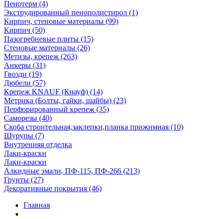
Пенотерм (4)
Экструдированный пенополистирол (1)
Кирпич, стеновые материалы (99)
Кирпич (50)
Пазогребневые плиты (15)
Стеновые материалы (26)
Метизы, крепеж (263)
Анкеры (31)
Гвозди (19)
Дюбели (57)
Крепеж KNAUF (Кнауф) (14)
Метрика (Болты, гайки, шайбы) (23)
Перфорированный крепеж (35)
Саморезы (40)
Скоба строительная,заклепки,планка прижимная (10)
Шурупы (7)
Внутренняя отделка
Лаки-краски
Лаки-краски
Алкидные эмали, ПФ-115, ПФ-266 (213)
Грунты (27)
Декоративные покрытия (46)
Главная