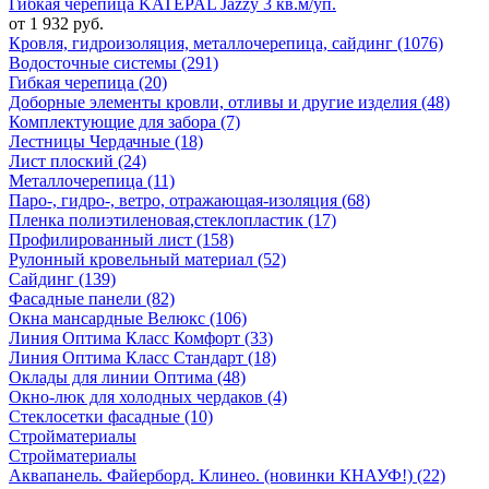
Гибкая черепица KATEPAL Jazzy 3 кв.м/уп.
от 1 932 руб.
Кровля, гидроизоляция, металлочерепица, сайдинг (1076)
Водосточные системы (291)
Гибкая черепица (20)
Доборные элементы кровли, отливы и другие изделия (48)
Комплектующие для забора (7)
Лестницы Чердачные (18)
Лист плоский (24)
Металлочерепица (11)
Паро-, гидро-, ветро, отражающая-изоляция (68)
Пленка полиэтиленовая,стеклопластик (17)
Профилированный лист (158)
Рулонный кровельный материал (52)
Сайдинг (139)
Фасадные панели (82)
Окна мансардные Велюкс (106)
Линия Оптима Класс Комфорт (33)
Линия Оптима Класс Стандарт (18)
Оклады для линии Оптима (48)
Окно-люк для холодных чердаков (4)
Стеклосетки фасадные (10)
Стройматериалы
Стройматериалы
Аквапанель. Файерборд. Клинео. (новинки КНАУФ!) (22)