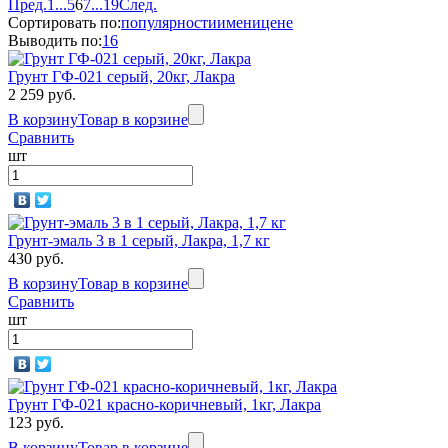
Пред.
1
...
5
6
7
...
19
След.
Сортировать по:
популярности
имени
цене
Выводить по:
16
Грунт ГФ-021 серый, 20кг, Лакра
2 259 руб.
В корзину
Товар в корзине
Сравнить
шт
Грунт-эмаль 3 в 1 серый, Лакра, 1,7 кг
430 руб.
В корзину
Товар в корзине
Сравнить
шт
Грунт ГФ-021 красно-коричневый, 1кг, Лакра
123 руб.
В корзину
Товар в корзине