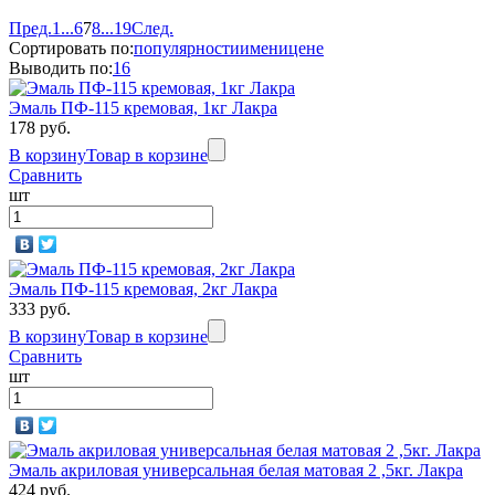
Пред.
1
...
6
7
8
...
19
След.
Сортировать по:
популярности
имени
цене
Выводить по:
16
Эмаль ПФ-115 кремовая, 1кг Лакра
178 руб.
В корзину
Товар в корзине
Сравнить
шт
Эмаль ПФ-115 кремовая, 2кг Лакра
333 руб.
В корзину
Товар в корзине
Сравнить
шт
Эмаль акриловая универсальная белая матовая 2 ,5кг. Лакра
424 руб.