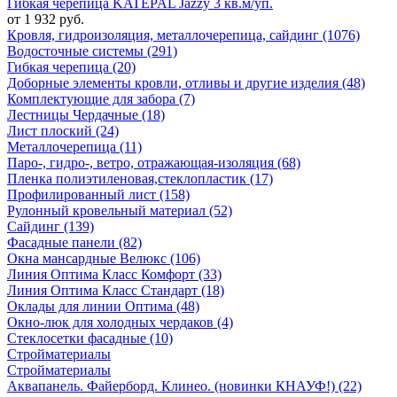
Гибкая черепица KATEPAL Jazzy 3 кв.м/уп.
от 1 932 руб.
Кровля, гидроизоляция, металлочерепица, сайдинг (1076)
Водосточные системы (291)
Гибкая черепица (20)
Доборные элементы кровли, отливы и другие изделия (48)
Комплектующие для забора (7)
Лестницы Чердачные (18)
Лист плоский (24)
Металлочерепица (11)
Паро-, гидро-, ветро, отражающая-изоляция (68)
Пленка полиэтиленовая,стеклопластик (17)
Профилированный лист (158)
Рулонный кровельный материал (52)
Сайдинг (139)
Фасадные панели (82)
Окна мансардные Велюкс (106)
Линия Оптима Класс Комфорт (33)
Линия Оптима Класс Стандарт (18)
Оклады для линии Оптима (48)
Окно-люк для холодных чердаков (4)
Стеклосетки фасадные (10)
Стройматериалы
Стройматериалы
Аквапанель. Файерборд. Клинео. (новинки КНАУФ!) (22)