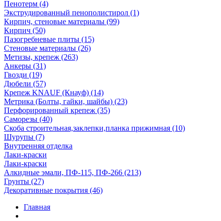
Пенотерм (4)
Экструдированный пенополистирол (1)
Кирпич, стеновые материалы (99)
Кирпич (50)
Пазогребневые плиты (15)
Стеновые материалы (26)
Метизы, крепеж (263)
Анкеры (31)
Гвозди (19)
Дюбели (57)
Крепеж KNAUF (Кнауф) (14)
Метрика (Болты, гайки, шайбы) (23)
Перфорированный крепеж (35)
Саморезы (40)
Скоба строительная,заклепки,планка прижимная (10)
Шурупы (7)
Внутренняя отделка
Лаки-краски
Лаки-краски
Алкидные эмали, ПФ-115, ПФ-266 (213)
Грунты (27)
Декоративные покрытия (46)
Главная