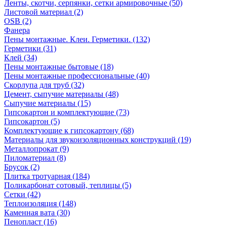
Ленты, скотчи, серпянки, сетки армировочные (50)
Листовой материал (2)
OSB (2)
Фанера
Пены монтажные. Клеи. Герметики. (132)
Герметики (31)
Клей (34)
Пены монтажные бытовые (18)
Пены монтажные профессиональные (40)
Скорлупа для труб (32)
Цемент, сыпучие материалы (48)
Сыпучие материалы (15)
Гипсокартон и комплектующие (73)
Гипсокартон (5)
Комплектующие к гипсокартону (68)
Материалы для звукоизоляционных конструкций (19)
Металлопрокат (9)
Пиломатериал (8)
Брусок (2)
Плитка тротуарная (184)
Поликарбонат сотовый, теплицы (5)
Сетки (42)
Теплоизоляция (148)
Каменная вата (30)
Пенопласт (16)