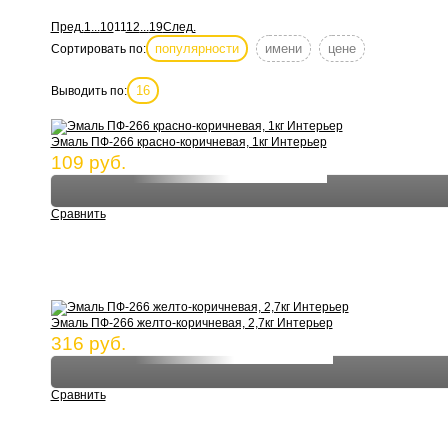
Пред.
1
...
10
11
12
...
19
След.
популярности
имени
цене
Сортировать по:
16
Выводить по:
Эмаль ПФ-266 красно-коричневая, 1кг Интерьер
109 руб.
Сравнить
Эмаль ПФ-266 желто-коричневая, 2,7кг Интерьер
316 руб.
Сравнить