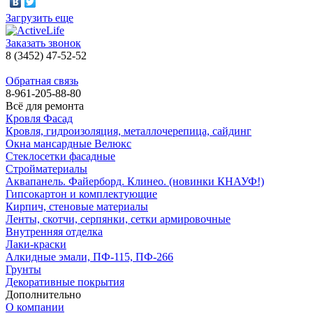
Загрузить еще
Заказать звонок
8 (3452) 47-52-52
Обратная связь
8-961-205-88-80
Всё для ремонта
Кровля Фасад
Кровля, гидроизоляция, металлочерепица, сайдинг
Окна мансардные Велюкс
Стеклосетки фасадные
Стройматериалы
Аквапанель. Файерборд. Клинео. (новинки КНАУФ!)
Гипсокартон и комплектующие
Кирпич, стеновые материалы
Ленты, скотчи, серпянки, сетки армировочные
Внутренняя отделка
Лаки-краски
Алкидные эмали, ПФ-115, ПФ-266
Грунты
Декоративные покрытия
Дополнительно
О компании