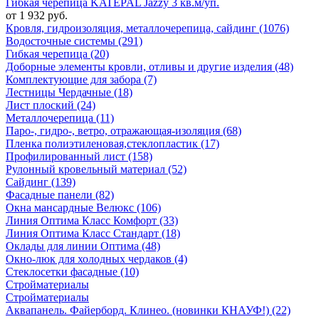
Гибкая черепица KATEPAL Jazzy 3 кв.м/уп.
от 1 932 руб.
Кровля, гидроизоляция, металлочерепица, сайдинг (1076)
Водосточные системы (291)
Гибкая черепица (20)
Доборные элементы кровли, отливы и другие изделия (48)
Комплектующие для забора (7)
Лестницы Чердачные (18)
Лист плоский (24)
Металлочерепица (11)
Паро-, гидро-, ветро, отражающая-изоляция (68)
Пленка полиэтиленовая,стеклопластик (17)
Профилированный лист (158)
Рулонный кровельный материал (52)
Сайдинг (139)
Фасадные панели (82)
Окна мансардные Велюкс (106)
Линия Оптима Класс Комфорт (33)
Линия Оптима Класс Стандарт (18)
Оклады для линии Оптима (48)
Окно-люк для холодных чердаков (4)
Стеклосетки фасадные (10)
Стройматериалы
Стройматериалы
Аквапанель. Файерборд. Клинео. (новинки КНАУФ!) (22)