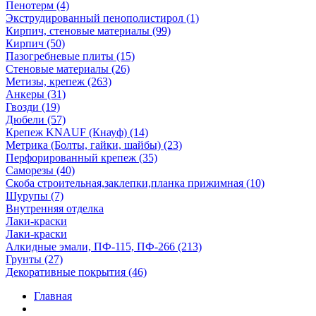
Пенотерм (4)
Экструдированный пенополистирол (1)
Кирпич, стеновые материалы (99)
Кирпич (50)
Пазогребневые плиты (15)
Стеновые материалы (26)
Метизы, крепеж (263)
Анкеры (31)
Гвозди (19)
Дюбели (57)
Крепеж KNAUF (Кнауф) (14)
Метрика (Болты, гайки, шайбы) (23)
Перфорированный крепеж (35)
Саморезы (40)
Скоба строительная,заклепки,планка прижимная (10)
Шурупы (7)
Внутренняя отделка
Лаки-краски
Лаки-краски
Алкидные эмали, ПФ-115, ПФ-266 (213)
Грунты (27)
Декоративные покрытия (46)
Главная