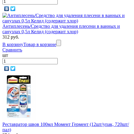
Антиплесень/Средство для удаления плесени в ванных и
санузлах 0,5л Келид (содержит хлор)
312 руб.
В корзину
Товар в корзине
Сравнить
шт
Реставратор швов 100мл Момент Гермент (12шт/упак, 720шт/
пал)