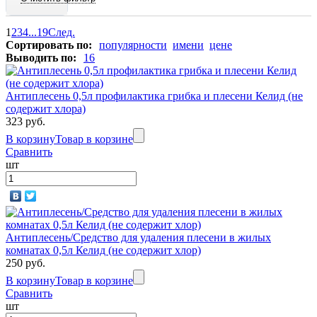
1
2
3
4
...
19
След.
Сортировать по:
популярности
имени
цене
Выводить по:
16
Антиплесень 0,5л профилактика грибка и плесени Келид (не
содержит хлора)
323 руб.
В корзину
Товар в корзине
Сравнить
шт
Антиплесень/Средство для удаления плесени в жилых
комнатах 0,5л Келид (не содержит хлор)
250 руб.
В корзину
Товар в корзине
Сравнить
шт