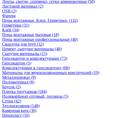
Ленты, скотчи, серпянки, сетки армировочные (50)
Листовой материал (2)
OSB (2)
Фанера
Пены монтажные. Клеи. Герметики. (132)
Герметики (31)
Клей (34)
Пены монтажные бытовые (18)
Пены монтажные профессиональные (40)
Скорлупа для труб (32)
Цемент, сыпучие материалы (48)
Сыпучие материалы (15)
Гипсокартон и комплектующие (73)
Гипсокартон (5)
Комплектующие к гипсокартону (68)
Материалы для звукоизоляционных конструкций (19)
Металлопрокат (9)
Пиломатериал (8)
Брусок (2)
Плитка тротуарная (184)
Поликарбонат сотовый, теплицы (5)
Сетки (42)
Теплоизоляция (148)
Каменная вата (30)
Пенопласт (16)