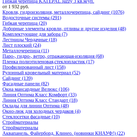
Гибкая черепица KATEPAL Jazzy 3 кв.м/уп.
от 1 932 руб.
Кровля, гидроизоляция, металлочерепица, сайдинг (1076)
Водосточные системы (291)
Гибкая черепица (20)
Доборные элементы кровли, отливы и другие изделия (48)
Комплектующие для забора (7)
Лестницы Чердачные (18)
Лист плоский (24)
Металлочерепица (11)
Паро-, гидро-, ветро, отражающая-изоляция (68)
Пленка полиэтиленовая,стеклопластик (17)
Профилированный лист (158)
Рулонный кровельный материал (52)
Сайдинг (139)
Фасадные панели (82)
Окна мансардные Велюкс (106)
Линия Оптима Класс Комфорт (33)
Линия Оптима Класс Стандарт (18)
Оклады для линии Оптима (48)
Окно-люк для холодных чердаков (4)
Стеклосетки фасадные (10)
Стройматериалы
Стройматериалы
Аквапанель. Файерборд. Клинео. (новинки КНАУФ!) (22)