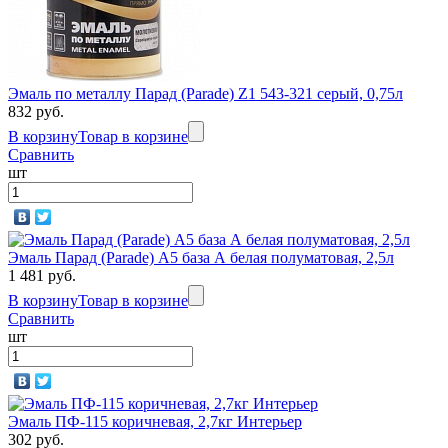
Эмаль по металлу Парад (Parade) Z1 543-321 серый, 0,75л
832 руб.
В корзину
Товар в корзине
Сравнить
шт
Эмаль Парад (Parade) А5 база А белая полуматовая, 2,5л
1 481 руб.
В корзину
Товар в корзине
Сравнить
шт
Эмаль ПФ-115 коричневая, 2,7кг Интерьер
302 руб.