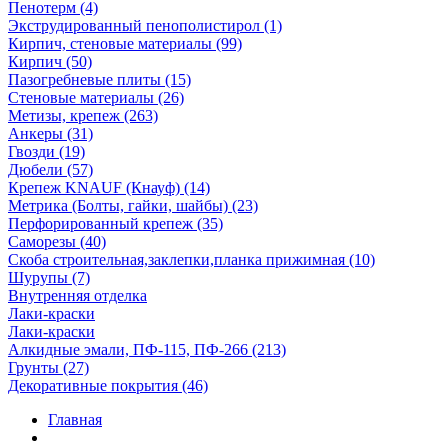
Пенотерм (4)
Экструдированный пенополистирол (1)
Кирпич, стеновые материалы (99)
Кирпич (50)
Пазогребневые плиты (15)
Стеновые материалы (26)
Метизы, крепеж (263)
Анкеры (31)
Гвозди (19)
Дюбели (57)
Крепеж KNAUF (Кнауф) (14)
Метрика (Болты, гайки, шайбы) (23)
Перфорированный крепеж (35)
Саморезы (40)
Скоба строительная,заклепки,планка прижимная (10)
Шурупы (7)
Внутренняя отделка
Лаки-краски
Лаки-краски
Алкидные эмали, ПФ-115, ПФ-266 (213)
Грунты (27)
Декоративные покрытия (46)
Главная