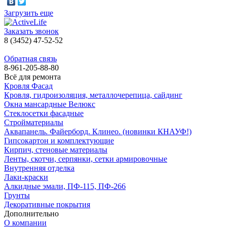
Загрузить еще
Заказать звонок
8 (3452) 47-52-52
Обратная связь
8-961-205-88-80
Всё для ремонта
Кровля Фасад
Кровля, гидроизоляция, металлочерепица, сайдинг
Окна мансардные Велюкс
Стеклосетки фасадные
Стройматериалы
Аквапанель. Файерборд. Клинео. (новинки КНАУФ!)
Гипсокартон и комплектующие
Кирпич, стеновые материалы
Ленты, скотчи, серпянки, сетки армировочные
Внутренняя отделка
Лаки-краски
Алкидные эмали, ПФ-115, ПФ-266
Грунты
Декоративные покрытия
Дополнительно
О компании