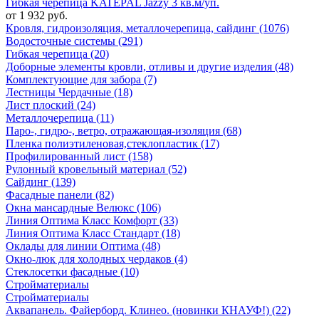
Гибкая черепица KATEPAL Jazzy 3 кв.м/уп.
от 1 932 руб.
Кровля, гидроизоляция, металлочерепица, сайдинг (1076)
Водосточные системы (291)
Гибкая черепица (20)
Доборные элементы кровли, отливы и другие изделия (48)
Комплектующие для забора (7)
Лестницы Чердачные (18)
Лист плоский (24)
Металлочерепица (11)
Паро-, гидро-, ветро, отражающая-изоляция (68)
Пленка полиэтиленовая,стеклопластик (17)
Профилированный лист (158)
Рулонный кровельный материал (52)
Сайдинг (139)
Фасадные панели (82)
Окна мансардные Велюкс (106)
Линия Оптима Класс Комфорт (33)
Линия Оптима Класс Стандарт (18)
Оклады для линии Оптима (48)
Окно-люк для холодных чердаков (4)
Стеклосетки фасадные (10)
Стройматериалы
Стройматериалы
Аквапанель. Файерборд. Клинео. (новинки КНАУФ!) (22)