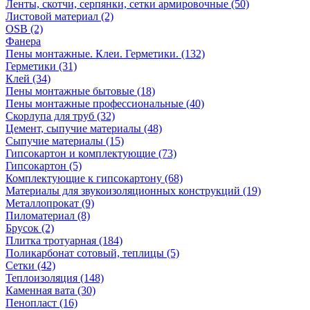
Ленты, скотчи, серпянки, сетки армировочные (50)
Листовой материал (2)
OSB (2)
Фанера
Пены монтажные. Клеи. Герметики. (132)
Герметики (31)
Клей (34)
Пены монтажные бытовые (18)
Пены монтажные профессиональные (40)
Скорлупа для труб (32)
Цемент, сыпучие материалы (48)
Сыпучие материалы (15)
Гипсокартон и комплектующие (73)
Гипсокартон (5)
Комплектующие к гипсокартону (68)
Материалы для звукоизоляционных конструкций (19)
Металлопрокат (9)
Пиломатериал (8)
Брусок (2)
Плитка тротуарная (184)
Поликарбонат сотовый, теплицы (5)
Сетки (42)
Теплоизоляция (148)
Каменная вата (30)
Пенопласт (16)