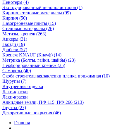
Пенотерм (4)
Экструдированный пенополистирол (1)
Кирпич, стеновые материалы (99)
Кирпич (50)
Пазогребневые плиты (15)
Стеновые материалы (26)
Метизы, крепеж (263)
Анкеры (31)
Гвозди (19)
Дюбели (57)
Крепеж KNAUF (Кнауф) (14)
Метрика (Болты, гайки, шайбы) (23)
Перфорированный крепеж (35)
Саморезы (40)
Скоба строительная,заклепки,планка прижимная (10)
Шурупы (7)
Внутренняя отделка
Лаки-краски
Лаки-краски
Алкидные эмали, ПФ-115, ПФ-266 (213)
Грунты (27)
Декоративные покрытия (46)
Главная