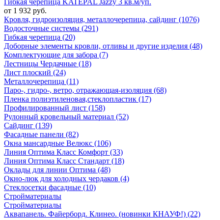
Гибкая черепица KATEPAL Jazzy 3 кв.м/уп.
от 1 932 руб.
Кровля, гидроизоляция, металлочерепица, сайдинг (1076)
Водосточные системы (291)
Гибкая черепица (20)
Доборные элементы кровли, отливы и другие изделия (48)
Комплектующие для забора (7)
Лестницы Чердачные (18)
Лист плоский (24)
Металлочерепица (11)
Паро-, гидро-, ветро, отражающая-изоляция (68)
Пленка полиэтиленовая,стеклопластик (17)
Профилированный лист (158)
Рулонный кровельный материал (52)
Сайдинг (139)
Фасадные панели (82)
Окна мансардные Велюкс (106)
Линия Оптима Класс Комфорт (33)
Линия Оптима Класс Стандарт (18)
Оклады для линии Оптима (48)
Окно-люк для холодных чердаков (4)
Стеклосетки фасадные (10)
Стройматериалы
Стройматериалы
Аквапанель. Файерборд. Клинео. (новинки КНАУФ!) (22)