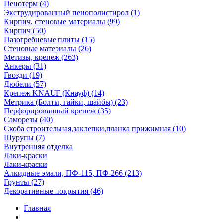
Пенотерм (4)
Экструдированный пенополистирол (1)
Кирпич, стеновые материалы (99)
Кирпич (50)
Пазогребневые плиты (15)
Стеновые материалы (26)
Метизы, крепеж (263)
Анкеры (31)
Гвозди (19)
Дюбели (57)
Крепеж KNAUF (Кнауф) (14)
Метрика (Болты, гайки, шайбы) (23)
Перфорированный крепеж (35)
Саморезы (40)
Скоба строительная,заклепки,планка прижимная (10)
Шурупы (7)
Внутренняя отделка
Лаки-краски
Лаки-краски
Алкидные эмали, ПФ-115, ПФ-266 (213)
Грунты (27)
Декоративные покрытия (46)
Главная