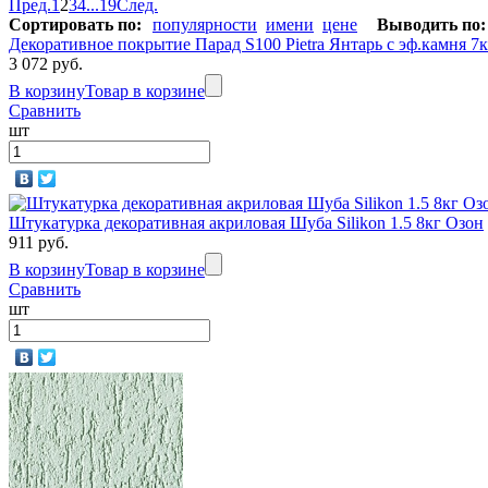
Пред.
1
2
3
4
...
19
След.
Сортировать по:
популярности
имени
цене
Выводить по:
Декоративное покрытие Парад S100 Pietra Янтарь с эф.камня 7к
3 072 руб.
В корзину
Товар в корзине
Сравнить
шт
Штукатурка декоративная акриловая Шуба Silikon 1.5 8кг Озон
911 руб.
В корзину
Товар в корзине
Сравнить
шт