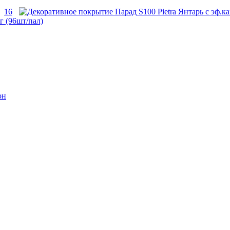
16
г (96шт/пал)