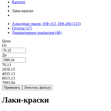
Каталог
Лаки-краски
Алкидные эмали, ПФ-115, ПФ-266
(213)
Грунты
(27)
Декоративные покрытия
(46)
Цена
От
До
76.13
2056.13
4035.13
6015.13
7995.04
Лаки-краски