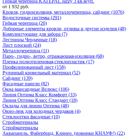
Гибкая черепица KATEPAL Jazzy 3 кв.м/уп.
от 1 932 руб.
Кровля, гидроизоляция, металлочерепица, сайдинг (1076)
Водосточные системы (291)
Гибкая черепица (20)
Доборные элементы кровли, отливы и другие изделия (48)
Комплектующие для забора (7)
Лестницы Чердачные (18)
Лист плоский (24)
Металлочерепица (11)
Паро-, гидро-, ветро, отражающая-изоляция (68)
Пленка полиэтиленовая,стеклопластик (17)
Профилированный лист (158)
Рулонный кровельный материал (52)
Сайдинг (139)
Фасадные панели (82)
Окна мансардные Велюкс (106)
Линия Оптима Класс Комфорт (33)
Линия Оптима Класс Стандарт (18)
Оклады для линии Оптима (48)
Окно-люк для холодных чердаков (4)
Стеклосетки фасадные (10)
Стройматериалы
Стройматериалы
Аквапанель. Файерборд. Клинео. (новинки КНАУФ!) (22)