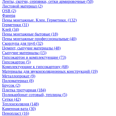
Ленты, скотчи, серпянки, сетки армировочные (50)
Листовой материал (2)
OSB (2)
Фанера
Пены монтажные. Клеи. Герметики. (132)
Герметики (31)
Клей (34)
Пены монтажные бытовые (18)
Пены монтажные профессиональные (40)
Скорлупа для труб (32)
Цемент, сыпучие материалы (48)
Сыпучие материалы (15)
Гипсокартон и комплектующие (73)
Гипсокартон (5)
Комплектующие к гипсокартону (68)
Материалы для звукоизоляционных конструкций (19)
Металлопрокат (9)
Пиломатериал (8)
Брусок (2)
Плитка тротуарная (184)
Поликарбонат сотовый, теплицы (5)
Сетки (42)
Теплоизоляция (148)
Каменная вата (30)
Пенопласт (16)