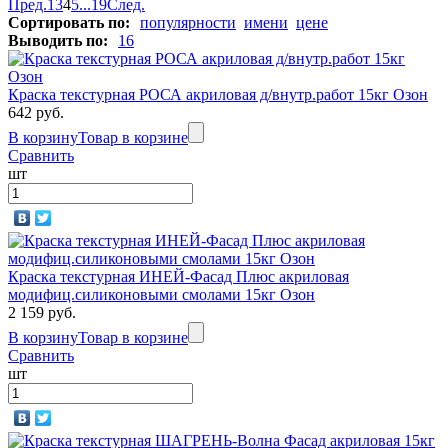
Пред.
1
3
4
5
...
19
След.
Сортировать по:
популярности
имени
цене
Выводить по:
16
Краска текстурная РОСА акриловая д/внутр.работ 15кг Озон
642 руб.
В корзину
Товар в корзине
Сравнить
шт
Краска текстурная ИНЕЙ-Фасад Плюс акриловая
модифиц.силиконовыми смолами 15кг Озон
2 159 руб.
В корзину
Товар в корзине
Сравнить
шт