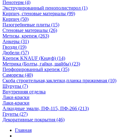
Пенотерм (4)
Экструдированный пенополистирол (1)
Кирпич, стеновые материалы (99)
Кирпич (50)
Пазогребневые плиты (15)
Стеновые материалы (26)
Метизы, крепеж (263)
Анкеры (31)
Гвозди (19)
Дюбели (57)
Крепеж KNAUF (Кнауф) (14)
Метрика (Болты, гайки, шайбы) (23)
Перфорированный крепеж (35)
Саморезы (40)
Скоба строительная,заклепки,планка прижимная (10)
Шурупы (7)
Внутренняя отделка
Лаки-краски
Лаки-краски
Алкидные эмали, ПФ-115, ПФ-266 (213)
Грунты (27)
Декоративные покрытия (46)
Главная