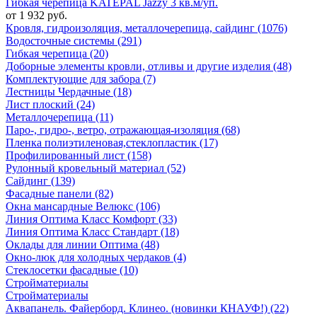
Гибкая черепица KATEPAL Jazzy 3 кв.м/уп.
от 1 932 руб.
Кровля, гидроизоляция, металлочерепица, сайдинг (1076)
Водосточные системы (291)
Гибкая черепица (20)
Доборные элементы кровли, отливы и другие изделия (48)
Комплектующие для забора (7)
Лестницы Чердачные (18)
Лист плоский (24)
Металлочерепица (11)
Паро-, гидро-, ветро, отражающая-изоляция (68)
Пленка полиэтиленовая,стеклопластик (17)
Профилированный лист (158)
Рулонный кровельный материал (52)
Сайдинг (139)
Фасадные панели (82)
Окна мансардные Велюкс (106)
Линия Оптима Класс Комфорт (33)
Линия Оптима Класс Стандарт (18)
Оклады для линии Оптима (48)
Окно-люк для холодных чердаков (4)
Стеклосетки фасадные (10)
Стройматериалы
Стройматериалы
Аквапанель. Файерборд. Клинео. (новинки КНАУФ!) (22)