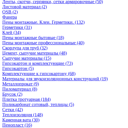
Ленты, скотчи, серпянки, сетки армировочные (50)
Листовой материал (2)
OSB (2)
Фанера
Пены монтажные. Клеи. Герметики. (132)
Герметики (31)
Клей (34)
Пены монтажные бытовые (18)
Пены монтажные профессиональные (40)
Скорлупа для труб (32)
Цемент, сыпучие материалы (48)
Сыпучие материалы (15)
Гипсокартон и комплектующие (73)
Гипсокартон (5)
Комплектующие к гипсокартону (68)
Материалы для звукоизоляционных конструкций (19)
Металлопрокат (9)
Пиломатериал (8)
Брусок (2)
Плитка тротуарная (184)
Поликарбонат сотовый, теплицы (5)
Сетки (42)
Теплоизоляция (148)
Каменная вата (30)
Пенопласт (16)