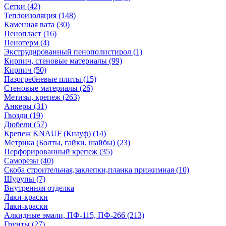
Сетки (42)
Теплоизоляция (148)
Каменная вата (30)
Пенопласт (16)
Пенотерм (4)
Экструдированный пенополистирол (1)
Кирпич, стеновые материалы (99)
Кирпич (50)
Пазогребневые плиты (15)
Стеновые материалы (26)
Метизы, крепеж (263)
Анкеры (31)
Гвозди (19)
Дюбели (57)
Крепеж KNAUF (Кнауф) (14)
Метрика (Болты, гайки, шайбы) (23)
Перфорированный крепеж (35)
Саморезы (40)
Скоба строительная,заклепки,планка прижимная (10)
Шурупы (7)
Внутренняя отделка
Лаки-краски
Лаки-краски
Алкидные эмали, ПФ-115, ПФ-266 (213)
Грунты (27)