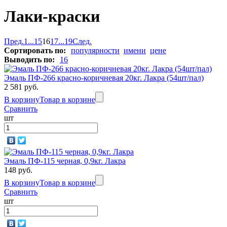
Лаки-краски
Пред.
1
...
15
16
17
...
19
След.
Сортировать по:
популярности
имени
цене
Выводить по:
16
Эмаль ПФ-266 красно-коричневая 20кг. Лакра (54шт/пал)
2 581 руб.
В корзину
Товар в корзине
Сравнить
шт
Эмаль ПФ-115 черная, 0,9кг. Лакра
148 руб.
В корзину
Товар в корзине
Сравнить
шт