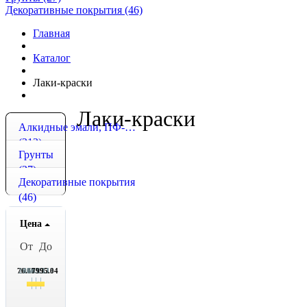
Декоративные покрытия (46)
Главная
Каталог
Лаки-краски
Лаки-краски
Алкидные эмали, ПФ-115, ПФ-266
(213)
Грунты
(27)
Декоративные покрытия
(46)
Цена
От
До
76.13
2056.13
4035.13
6015.13
7995.04