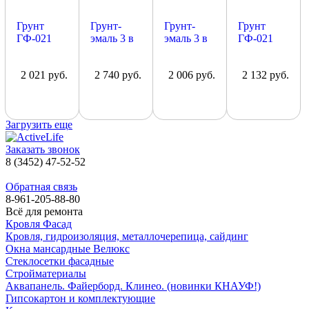
Грунт
Грунт-
Грунт-
Грунт
ГФ-021
эмаль 3 в
эмаль 3 в
ГФ-021
белый
1 белый,
1
красно-
25кг
Интерьер,
RAL5021
коричневый,
2 021 руб.
2 740 руб.
2 006 руб.
2 132 руб.
Интерьер
20кг
зеленый
20кг,
Интерьер,
Лакра
20кг
Загрузить еще
Заказать звонок
8 (3452) 47-52-52
Обратная связь
8-961-205-88-80
Всё для ремонта
Кровля Фасад
Кровля, гидроизоляция, металлочерепица, сайдинг
Окна мансардные Велюкс
Стеклосетки фасадные
Стройматериалы
Аквапанель. Файерборд. Клинео. (новинки КНАУФ!)
Гипсокартон и комплектующие