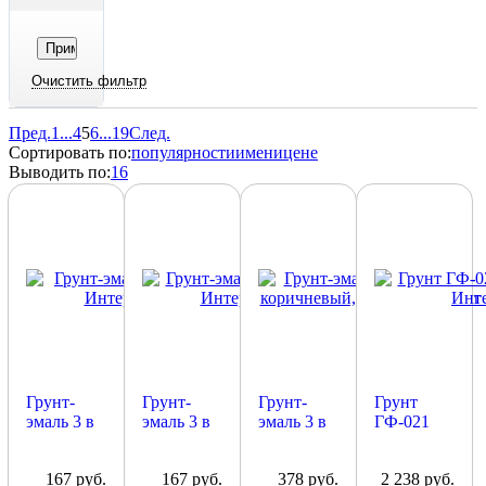
Пред.
1
...
4
5
6
...
19
След.
Сортировать по:
популярности
имени
цене
Выводить по:
16
Грунт-
Грунт-
Грунт-
Грунт
эмаль 3 в
эмаль 3 в
эмаль 3 в
ГФ-021
1 белый,
1 черный,
1 красно-
серый,
Интерьер,
Интерьер,
коричневый,
25кг
167 руб.
167 руб.
378 руб.
2 238 руб.
1 кг
1 кг
Интерьер,
Интерьер