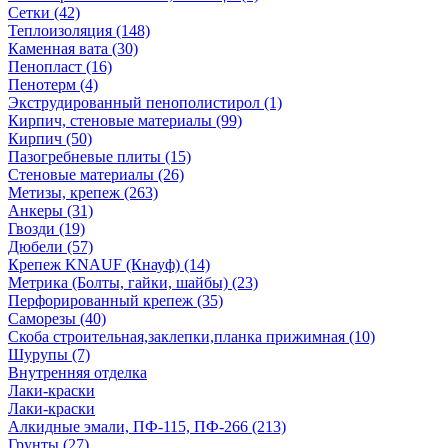
Сетки (42)
Теплоизоляция (148)
Каменная вата (30)
Пенопласт (16)
Пенотерм (4)
Экструдированный пенополистирол (1)
Кирпич, стеновые материалы (99)
Кирпич (50)
Пазогребневые плиты (15)
Стеновые материалы (26)
Метизы, крепеж (263)
Анкеры (31)
Гвозди (19)
Дюбели (57)
Крепеж KNAUF (Кнауф) (14)
Метрика (Болты, гайки, шайбы) (23)
Перфорированный крепеж (35)
Саморезы (40)
Скоба строительная,заклепки,планка прижимная (10)
Шурупы (7)
Внутренняя отделка
Лаки-краски
Лаки-краски
Алкидные эмали, ПФ-115, ПФ-266 (213)
Грунты (27)