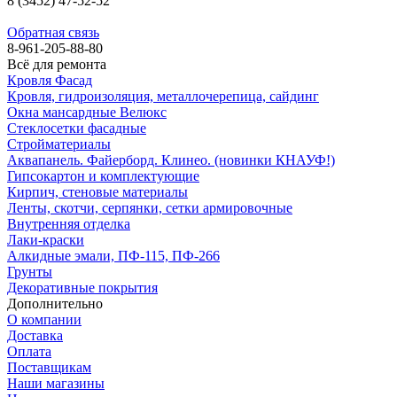
8 (3452) 47-52-52
Обратная связь
8-961-205-88-80
Всё для ремонта
Кровля Фасад
Кровля, гидроизоляция, металлочерепица, сайдинг
Окна мансардные Велюкс
Стеклосетки фасадные
Стройматериалы
Аквапанель. Файерборд. Клинео. (новинки КНАУФ!)
Гипсокартон и комплектующие
Кирпич, стеновые материалы
Ленты, скотчи, серпянки, сетки армировочные
Внутренняя отделка
Лаки-краски
Алкидные эмали, ПФ-115, ПФ-266
Грунты
Декоративные покрытия
Дополнительно
О компании
Доставка
Оплата
Поставщикам
Наши магазины