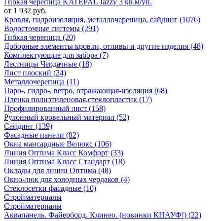
Гибкая черепица KATEPAL Jazzy 3 кв.м/уп.
от 1 932 руб.
Кровля, гидроизоляция, металлочерепица, сайдинг (1076)
Водосточные системы (291)
Гибкая черепица (20)
Доборные элементы кровли, отливы и другие изделия (48)
Комплектующие для забора (7)
Лестницы Чердачные (18)
Лист плоский (24)
Металлочерепица (11)
Паро-, гидро-, ветро, отражающая-изоляция (68)
Пленка полиэтиленовая,стеклопластик (17)
Профилированный лист (158)
Рулонный кровельный материал (52)
Сайдинг (139)
Фасадные панели (82)
Окна мансардные Велюкс (106)
Линия Оптима Класс Комфорт (33)
Линия Оптима Класс Стандарт (18)
Оклады для линии Оптима (48)
Окно-люк для холодных чердаков (4)
Стеклосетки фасадные (10)
Стройматериалы
Стройматериалы
Аквапанель. Файерборд. Клинео. (новинки КНАУФ!) (22)