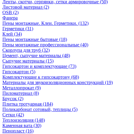
Ленты, скотчи, серпянки, сетки армировочные (50)
Листовой материал (2)
OSB (2)
Фанера
Пены монтажные. Клеи. Герметики. (132)
Герметики (31)
Клей (34)
Пены монтажные бытовые (18)
Пены монтажные профессиональные (40)
Скорлупа для труб (32)
Цемент, сыпучие материалы (48)
Сыпучие материалы (15)
Гипсокартон и комплектующие (73)
Гипсокартон (5)
Комплектующие к гипсокартону (68)
Материалы для звукоизоляционных конструкций (19)
Металлопрокат (9)
Пиломатериал (8)
Брусок (2)
Плитка тротуарная (184)
Поликарбонат сотовый, теплицы (5)
Сетки (42)
Теплоизоляция (148)
Каменная вата (30)
Пенопласт (16)