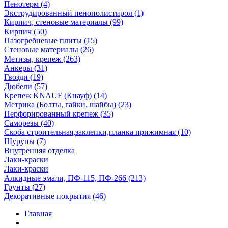
Пенотерм (4)
Экструдированный пенополистирол (1)
Кирпич, стеновые материалы (99)
Кирпич (50)
Пазогребневые плиты (15)
Стеновые материалы (26)
Метизы, крепеж (263)
Анкеры (31)
Гвозди (19)
Дюбели (57)
Крепеж KNAUF (Кнауф) (14)
Метрика (Болты, гайки, шайбы) (23)
Перфорированный крепеж (35)
Саморезы (40)
Скоба строительная,заклепки,планка прижимная (10)
Шурупы (7)
Внутренняя отделка
Лаки-краски
Лаки-краски
Алкидные эмали, ПФ-115, ПФ-266 (213)
Грунты (27)
Декоративные покрытия (46)
Главная