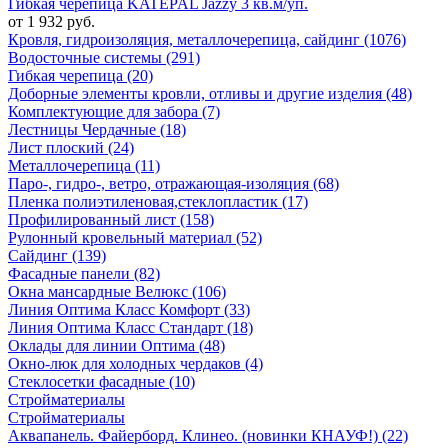
Гибкая черепица KATEPAL Jazzy 3 кв.м/уп.
от 1 932 руб.
Кровля, гидроизоляция, металлочерепица, сайдинг (1076)
Водосточные системы (291)
Гибкая черепица (20)
Доборные элементы кровли, отливы и другие изделия (48)
Комплектующие для забора (7)
Лестницы Чердачные (18)
Лист плоский (24)
Металлочерепица (11)
Паро-, гидро-, ветро, отражающая-изоляция (68)
Пленка полиэтиленовая,стеклопластик (17)
Профилированный лист (158)
Рулонный кровельный материал (52)
Сайдинг (139)
Фасадные панели (82)
Окна мансардные Велюкс (106)
Линия Оптима Класс Комфорт (33)
Линия Оптима Класс Стандарт (18)
Оклады для линии Оптима (48)
Окно-люк для холодных чердаков (4)
Стеклосетки фасадные (10)
Стройматериалы
Стройматериалы
Аквапанель. Файерборд. Клинео. (новинки КНАУФ!) (22)