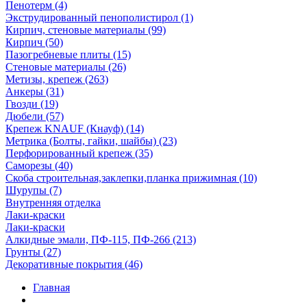
Пенотерм (4)
Экструдированный пенополистирол (1)
Кирпич, стеновые материалы (99)
Кирпич (50)
Пазогребневые плиты (15)
Стеновые материалы (26)
Метизы, крепеж (263)
Анкеры (31)
Гвозди (19)
Дюбели (57)
Крепеж KNAUF (Кнауф) (14)
Метрика (Болты, гайки, шайбы) (23)
Перфорированный крепеж (35)
Саморезы (40)
Скоба строительная,заклепки,планка прижимная (10)
Шурупы (7)
Внутренняя отделка
Лаки-краски
Лаки-краски
Алкидные эмали, ПФ-115, ПФ-266 (213)
Грунты (27)
Декоративные покрытия (46)
Главная