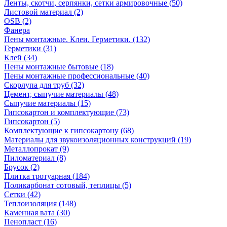
Ленты, скотчи, серпянки, сетки армировочные (50)
Листовой материал (2)
OSB (2)
Фанера
Пены монтажные. Клеи. Герметики. (132)
Герметики (31)
Клей (34)
Пены монтажные бытовые (18)
Пены монтажные профессиональные (40)
Скорлупа для труб (32)
Цемент, сыпучие материалы (48)
Сыпучие материалы (15)
Гипсокартон и комплектующие (73)
Гипсокартон (5)
Комплектующие к гипсокартону (68)
Материалы для звукоизоляционных конструкций (19)
Металлопрокат (9)
Пиломатериал (8)
Брусок (2)
Плитка тротуарная (184)
Поликарбонат сотовый, теплицы (5)
Сетки (42)
Теплоизоляция (148)
Каменная вата (30)
Пенопласт (16)