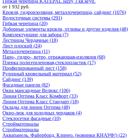
Гибкая черепица KATEPAL Jazzy 3 кв.м/уп.
от 1 932 руб.
Кровля, гидроизоляция, металлочерепица, сайдинг (1076)
Водосточные системы (291)
Гибкая черепица (20)
Доборные элементы кровли, отливы и другие изделия (48)
Комплектующие для забора (7)
Лестницы Чердачные (18)
Лист плоский (24)
Металлочерепица (11)
Паро-, гидро-, ветро, отражающая-изоляция (68)
Пленка полиэтиленовая,стеклопластик (17)
Профилированный лист (158)
Рулонный кровельный материал (52)
Сайдинг (139)
Фасадные панели (82)
Окна мансардные Велюкс (106)
Линия Оптима Класс Комфорт (33)
Линия Оптима Класс Стандарт (18)
Оклады для линии Оптима (48)
Окно-люк для холодных чердаков (4)
Стеклосетки фасадные (10)
Стройматериалы
Стройматериалы
Аквапанель. Файерборд. Клинео. (новинки КНАУФ!) (22)