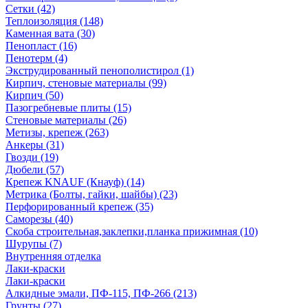
Сетки (42)
Теплоизоляция (148)
Каменная вата (30)
Пенопласт (16)
Пенотерм (4)
Экструдированный пенополистирол (1)
Кирпич, стеновые материалы (99)
Кирпич (50)
Пазогребневые плиты (15)
Стеновые материалы (26)
Метизы, крепеж (263)
Анкеры (31)
Гвозди (19)
Дюбели (57)
Крепеж KNAUF (Кнауф) (14)
Метрика (Болты, гайки, шайбы) (23)
Перфорированный крепеж (35)
Саморезы (40)
Скоба строительная,заклепки,планка прижимная (10)
Шурупы (7)
Внутренняя отделка
Лаки-краски
Лаки-краски
Алкидные эмали, ПФ-115, ПФ-266 (213)
Грунты (27)