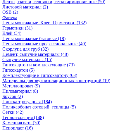
Ленты, скотчи, серпянки, сетки армировочные (50)
Листовой материал (2)
OSB (2)
Фанера
Пены монтажные. Клеи. Герметики. (132)
Герметики (31)
Клей (34)
Пены монтажные бытовые (18)
Пены монтажные профессиональные (40)
Скорлупа для труб (32)
Цемент, сыпучие материалы (48)
Сыпучие материалы (15)
Гипсокартон и комплектующие (73)
Гипсокартон (5)
Комплектующие к гипсокартону (68)
Материалы для звукоизоляционных конструкций (19)
Металлопрокат (9)
Пиломатериал (8)
Брусок (2)
Плитка тротуарная (184)
Поликарбонат сотовый, теплицы (5)
Сетки (42)
Теплоизоляция (148)
Каменная вата (30)
Пенопласт (16)