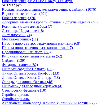
Гибкая черепица KATEPAL Jazzy 3 кв.м/уп.
от 1 932 руб.
Кровля, гидроизоляция, металлочерепица, сайдинг (1076)
Водосточные системы (291)
Гибкая черепица (20)
Доборные элементы кровли, отливы и другие изделия (48)
Комплектующие для забора (7)
Лестницы Чердачные (18)
Лист плоский (24)
Металлочерепица (11)
Паро-, гидро-, ветро, отражающая-изоляция (68)
Пленка полиэтиленовая,стеклопластик (17)
Профилированный лист (158)
Рулонный кровельный материал (52)
Сайдинг (139)
Фасадные панели (82)
Окна мансардные Велюкс (106)
Линия Оптима Класс Комфорт (33)
Линия Оптима Класс Стандарт (18)
Оклады для линии Оптима (48)
Окно-люк для холодных чердаков (4)
Стеклосетки фасадные (10)
Стройматериалы
Стройматериалы
Аквапанель. Файерборд. Клинео. (новинки КНАУФ!) (22)