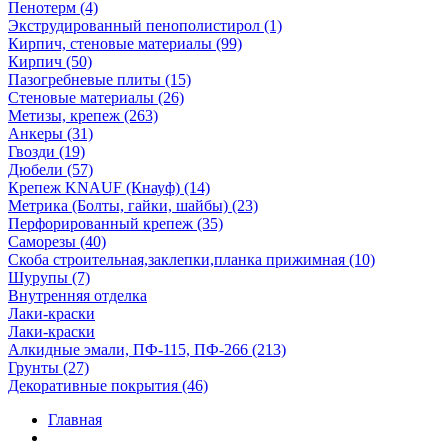
Пенотерм (4)
Экструдированный пенополистирол (1)
Кирпич, стеновые материалы (99)
Кирпич (50)
Пазогребневые плиты (15)
Стеновые материалы (26)
Метизы, крепеж (263)
Анкеры (31)
Гвозди (19)
Дюбели (57)
Крепеж KNAUF (Кнауф) (14)
Метрика (Болты, гайки, шайбы) (23)
Перфорированный крепеж (35)
Саморезы (40)
Скоба строительная,заклепки,планка прижимная (10)
Шурупы (7)
Внутренняя отделка
Лаки-краски
Лаки-краски
Алкидные эмали, ПФ-115, ПФ-266 (213)
Грунты (27)
Декоративные покрытия (46)
Главная