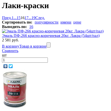
Лаки-краски
Пред.
1
...
15
16
17
...
19
След.
Сортировать по:
популярности
имени
цене
Выводить по:
16
Эмаль ПФ-266 красно-коричневая 20кг. Лакра (54шт/пал)
2 581 руб.
В корзину
Товар в корзине
Сравнить
шт