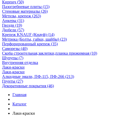
Кирпич (50)
Пазогребневые плиты (15)
Стеновые материалы (26)
Метизы, крепеж (263)
Анкеры (31)
Гвозди (19)
Дюбели (57)
Крепеж KNAUF (Кнауф) (14)
Метрика (Болты, гайки, шайбы) (23)
Перфорированный крепеж (35)
Саморезы (40)
Скоба строительная,заклепки,планка прижимная (10)
Шурупы (7)
Внутренняя отделка
Лаки-краски
Лаки-краски
Алкидные эмали, ПФ-115, ПФ-266 (213)
Грунты (27)
Декоративные покрытия (46)
Главная
Каталог
Лаки-краски