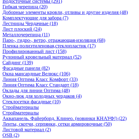
Водосточные системы (291)
Гибкая черепица (20)
Доборные элементы кровли, отливы и другие изделия (48)
Комплектующие для забора (7)
Лестницы Чердачные (18)
Лист плоский (24)
Металлочерепица (11)
Паро-, гидро-, ветро, отражающая-изоляция (68)
Пленка полиэтиленовая,стеклопластик (17)
Профилированный лист (158)
Рулонный кровельный материал (52)
Сайдинг (139)
Фасадные панели (82)
Окна мансардные Велюкс (106)
Линия Оптима Класс Комфорт (33)
Линия Оптима Класс Стандарт (18)
Оклады для линии Оптима (48)
Окно-люк для холодных чердаков (4)
Стеклосетки фасадные (10)
Стройматериалы
Стройматериалы
Аквапанель. Файерборд. Клинео. (новинки КНАУФ!) (22)
Ленты, скотчи, серпянки, сетки армировочные (50)
Листовой материал (2)
OSB (2)