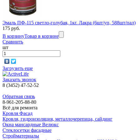
Эмаль ПФ-115 светло-голубая, 1кг. Лакра (6шт/уп, 588шт/пал)
175 руб.
В корзину
Товар в корзине
Сравнить
шт
Загрузить еще
Заказать звонок
8 (3452) 47-52-52
Обратная связь
8-961-205-88-80
Всё для ремонта
Кровля Фасад
Кровля, гидроизоляция, металлочерепица, сайдинг
Окна мансардные Велюкс
Стеклосетки фасадные
Стройматериалы