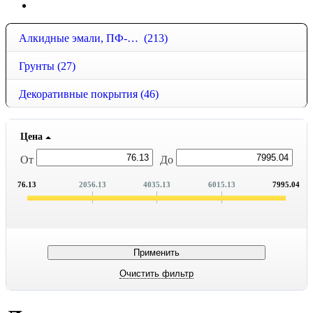
Алкидные эмали, ПФ-115, ПФ-266
(213)
Грунты
(27)
Декоративные покрытия
(46)
Цена
От
До
76.13
2056.13
4035.13
6015.13
7995.04