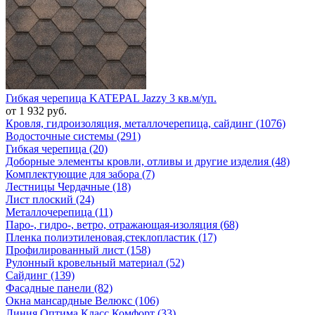
Гибкая черепица KATEPAL Jazzy 3 кв.м/уп.
от 1 932 руб.
Кровля, гидроизоляция, металлочерепица, сайдинг (1076)
Водосточные системы (291)
Гибкая черепица (20)
Доборные элементы кровли, отливы и другие изделия (48)
Комплектующие для забора (7)
Лестницы Чердачные (18)
Лист плоский (24)
Металлочерепица (11)
Паро-, гидро-, ветро, отражающая-изоляция (68)
Пленка полиэтиленовая,стеклопластик (17)
Профилированный лист (158)
Рулонный кровельный материал (52)
Сайдинг (139)
Фасадные панели (82)
Окна мансардные Велюкс (106)
Линия Оптима Класс Комфорт (33)