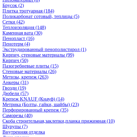
Брусок (2)
Плитка тротуарная (184)
Поликарбонат сотовый, теплицы (5)
Сетки (42)
Теплоизоляция (148)
Каменная вата (30)
Пенопласт (16)
Пенотерм (4)
Экструдированный пенополистирол (1)
Кирпич, стеновые материалы (99)
Кирпич (50)
Пазогребневые плиты (15)
Стеновые материалы (26)
Метизы, крепеж (263)
Анкеры (31)
Гвозди (19)
Дюбели (57)
Крепеж KNAUF (Кнауф) (14)
Метрика (Болты, гайки, шайбы) (23)
Перфорированный крепеж (35)
Саморезы (40)
Скоба строительная,заклепки,планка прижимная (10)
Шурупы (7)
Внутренняя отделка