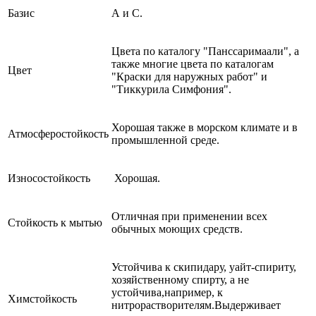
Базис
А и С.
Цвета по каталогу "Панссаримаали", а
также многие цвета по каталогам
Цвет
"Краски для наружных работ" и
"Тиккурила Симфония".
Хорошая также в морском климате и в
Атмосферостойкость
промышленной среде.
Износостойкость
Хорошая.
Отличная при применении всех
Стойкость к мытью
обычных моющих средств.
Устойчива к скипидару, уайт-спириту,
хозяйственному спирту, а не
устойчива,например, к
Химстойкость
нитрорастворителям.Выдерживает