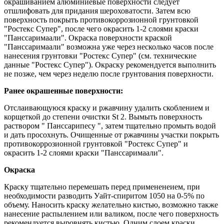
окрашиванием алюминиевые поверхности следует
отшлифовать для придания шероховатости. Затем всю
поверхность покрыть противокоррозионной грунтовкой
"Ростекс Супер", после чего окрасить 1-2 слоями краски
"Панссаримаали". Окраска поверхности краской
"Панссаримаали" возможна уже через несколько часов после
нанесения грунтовки "Ростекс Супер" (см. технические
данные "Ростекс Супер"). Окраску рекомендуется выполнить
не позже, чем через неделю после грунтования поверхности.
Ранее окрашенные поверхности:
Отслаивающуюся краску и ржавчину удалить скоблением и
корщеткой до степени очистки St 2. Вымыть поверхность
раствором " Панссарипесу ", затем тщательно промыть водой
и дать просохнуть. Очищенные от ржавчины участки покрыть
противокоррозионной грунтовкой "Ростекс Супер" и
окрасить 1-2 слоями краски "Панссаримаали".
Окраска
Краску тщательно перемешать перед примененеием, при
необходимости разводить Уайт-спиритом 1050 на 0-5% по
объему. Наносить краску желательно кистью, возможно также
нанесение распылением или валиком, после чего поверхность
рекомендуется выровнять кистью. Одним слоем краски