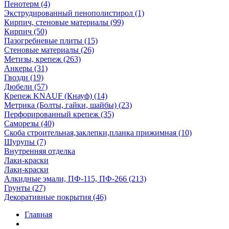
Пенотерм (4)
Экструдированный пенополистирол (1)
Кирпич, стеновые материалы (99)
Кирпич (50)
Пазогребневые плиты (15)
Стеновые материалы (26)
Метизы, крепеж (263)
Анкеры (31)
Гвозди (19)
Дюбели (57)
Крепеж KNAUF (Кнауф) (14)
Метрика (Болты, гайки, шайбы) (23)
Перфорированный крепеж (35)
Саморезы (40)
Скоба строительная,заклепки,планка прижимная (10)
Шурупы (7)
Внутренняя отделка
Лаки-краски
Лаки-краски
Алкидные эмали, ПФ-115, ПФ-266 (213)
Грунты (27)
Декоративные покрытия (46)
Главная