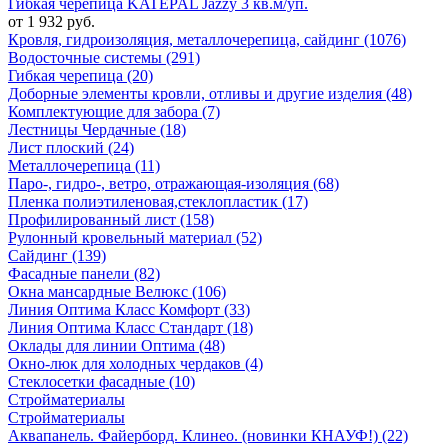
Гибкая черепица KATEPAL Jazzy 3 кв.м/уп.
от 1 932 руб.
Кровля, гидроизоляция, металлочерепица, сайдинг (1076)
Водосточные системы (291)
Гибкая черепица (20)
Доборные элементы кровли, отливы и другие изделия (48)
Комплектующие для забора (7)
Лестницы Чердачные (18)
Лист плоский (24)
Металлочерепица (11)
Паро-, гидро-, ветро, отражающая-изоляция (68)
Пленка полиэтиленовая,стеклопластик (17)
Профилированный лист (158)
Рулонный кровельный материал (52)
Сайдинг (139)
Фасадные панели (82)
Окна мансардные Велюкс (106)
Линия Оптима Класс Комфорт (33)
Линия Оптима Класс Стандарт (18)
Оклады для линии Оптима (48)
Окно-люк для холодных чердаков (4)
Стеклосетки фасадные (10)
Стройматериалы
Стройматериалы
Аквапанель. Файерборд. Клинео. (новинки КНАУФ!) (22)