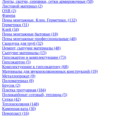
Ленты, скотчи, серпянки, сетки армировочные (50)
Листовой материал (2)
OSB (2)
Фанера
Пены монтажные. Клеи. Герметики. (132)
Герметики (31)
Клей (34)
Пены монтажные бытовые (18)
Пены монтажные профессиональные (40)
Скорлупа для труб (32)
Цемент, сыпучие материалы (48)
Сыпучие материалы (15)
Гипсокартон и комплектующие (73)
Гипсокартон (5)
Комплектующие к гипсокартону (68)
Материалы для звукоизоляционных конструкций (19)
Металлопрокат (9)
Пиломатериал (8)
Брусок (2)
Плитка тротуарная (184)
Поликарбонат сотовый, теплицы (5)
Сетки (42)
Теплоизоляция (148)
Каменная вата (30)
Пенопласт (16)