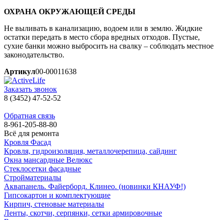
ОХРАНА ОКРУЖАЮЩЕЙ СРЕДЫ
Не выливать в канализацию, водоем или в землю. Жидкие
остатки передать в место сбора вредных отходов. Пустые,
сухие банки можно выбросить на свалку – соблюдать местное
законодательство.
Артикул
00-00011638
Заказать звонок
8 (3452) 47-52-52
Обратная связь
8-961-205-88-80
Всё для ремонта
Кровля Фасад
Кровля, гидроизоляция, металлочерепица, сайдинг
Окна мансардные Велюкс
Стеклосетки фасадные
Стройматериалы
Аквапанель. Файерборд. Клинео. (новинки КНАУФ!)
Гипсокартон и комплектующие
Кирпич, стеновые материалы
Ленты, скотчи, серпянки, сетки армировочные