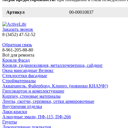
Артикул
00-00010837
Заказать звонок
8 (3452) 47-52-52
Обратная связь
8-961-205-88-80
Всё для ремонта
Кровля Фасад
Кровля, гидроизоляция, металлочерепица, сайдинг
Окна мансардные Велюкс
Стеклосетки фасадные
Стройматериалы
Аквапанель. Файерборд. Клинео. (новинки КНАУФ!)
Гипсокартон и комплектующие
Кирпич, стеновые материалы
Ленты, скотчи, серпянки, сетки армировочные
Внутренняя отделка
Лаки-краски
Алкидные эмали, ПФ-115, ПФ-266
Грунты
Декоративные покрытия