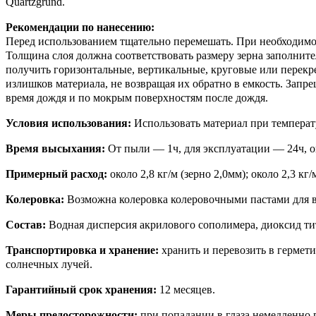
Quartzgrund.
Рекомендации по нанесению:
Перед использованием тщательно перемешать. При необходимос
Толщина слоя должна соответствовать размеру зерна заполнит
получить горизонтальные, вертикальные, круговые или перекр
излишков материала, не возвращая их обратно в емкость. Запр
время дождя и по мокрым поверхностям после дождя.
Условия использования:
Использовать материал при температу
Время высыхания:
От пыли — 1ч, для эксплуатации — 24ч, о
Примерный расход:
около 2,8 кг/м (зерно 2,0мм); около 2,3 кг/
Колеровка:
Возможна колеровка колеровочными пастами для 
Состав:
Водная дисперсия акрилового сополимера, диоксид т
Транспортировка и хранение:
хранить и перевозить в гермет
солнечных лучей.
Гарантийный срок хранения:
12 месяцев.
Меры предосторожности:
при попадании в глаза немедленно 