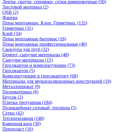
Ленты, скотчи, серпянки, сетки армировочные (50)
Листовой материал (2)
OSB (2)
Фанера
Пены монтажные. Клеи. Герметики. (132)
Герметики (31)
Клей (34)
Пены монтажные бытовые (18)
Пены монтажные профессиональные (40)
Скорлупа для труб (32)
Цемент, сыпучие материалы (48)
Сыпучие материалы (15)
Гипсокартон и комплектующие (73)
Гипсокартон (5)
Комплектующие к гипсокартону (68)
Материалы для звукоизоляционных конструкций (19)
Металлопрокат (9)
Пиломатериал (8)
Брусок (2)
Плитка тротуарная (184)
Поликарбонат сотовый, теплицы (5)
Сетки (42)
Теплоизоляция (148)
Каменная вата (30)
Пенопласт (16)