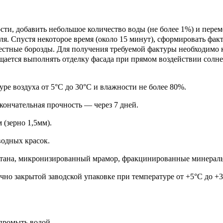
ти, добавить небольшое количество воды (не более 1%) и пере
еля. Спустя некоторое время (около 15 минут), сформировать ф
естные борозды. Для получения требуемой фактуры необходимо 
ещается выполнять отделку фасада при прямом воздействии солне
ре воздуха от 5°С до 30°С и влажности не более 80%.
кончательная прочность — через 7 дней.
м (зерно 1,5мм).
водных красок.
итана, микронизированный мрамор, фракцинированные минеральн
ично закрытой заводской упаковке при температуре от +5°С до 
промыть водой.