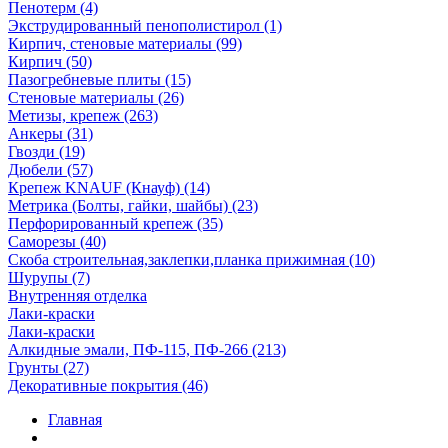
Пенотерм (4)
Экструдированный пенополистирол (1)
Кирпич, стеновые материалы (99)
Кирпич (50)
Пазогребневые плиты (15)
Стеновые материалы (26)
Метизы, крепеж (263)
Анкеры (31)
Гвозди (19)
Дюбели (57)
Крепеж KNAUF (Кнауф) (14)
Метрика (Болты, гайки, шайбы) (23)
Перфорированный крепеж (35)
Саморезы (40)
Скоба строительная,заклепки,планка прижимная (10)
Шурупы (7)
Внутренняя отделка
Лаки-краски
Лаки-краски
Алкидные эмали, ПФ-115, ПФ-266 (213)
Грунты (27)
Декоративные покрытия (46)
Главная