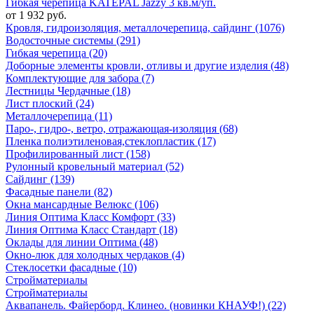
Гибкая черепица KATEPAL Jazzy 3 кв.м/уп.
от 1 932 руб.
Кровля, гидроизоляция, металлочерепица, сайдинг (1076)
Водосточные системы (291)
Гибкая черепица (20)
Доборные элементы кровли, отливы и другие изделия (48)
Комплектующие для забора (7)
Лестницы Чердачные (18)
Лист плоский (24)
Металлочерепица (11)
Паро-, гидро-, ветро, отражающая-изоляция (68)
Пленка полиэтиленовая,стеклопластик (17)
Профилированный лист (158)
Рулонный кровельный материал (52)
Сайдинг (139)
Фасадные панели (82)
Окна мансардные Велюкс (106)
Линия Оптима Класс Комфорт (33)
Линия Оптима Класс Стандарт (18)
Оклады для линии Оптима (48)
Окно-люк для холодных чердаков (4)
Стеклосетки фасадные (10)
Стройматериалы
Стройматериалы
Аквапанель. Файерборд. Клинео. (новинки КНАУФ!) (22)