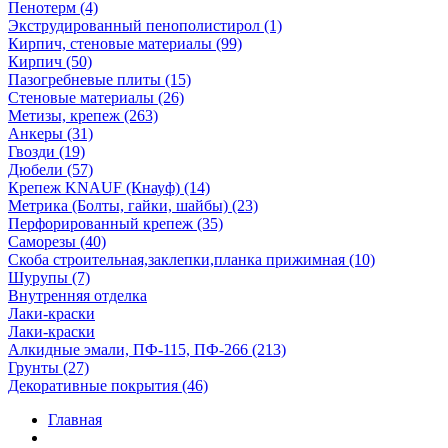
Пенотерм (4)
Экструдированный пенополистирол (1)
Кирпич, стеновые материалы (99)
Кирпич (50)
Пазогребневые плиты (15)
Стеновые материалы (26)
Метизы, крепеж (263)
Анкеры (31)
Гвозди (19)
Дюбели (57)
Крепеж KNAUF (Кнауф) (14)
Метрика (Болты, гайки, шайбы) (23)
Перфорированный крепеж (35)
Саморезы (40)
Скоба строительная,заклепки,планка прижимная (10)
Шурупы (7)
Внутренняя отделка
Лаки-краски
Лаки-краски
Алкидные эмали, ПФ-115, ПФ-266 (213)
Грунты (27)
Декоративные покрытия (46)
Главная