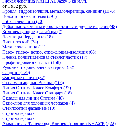
Гибкая черепица KATEPAL Jazzy 3 кв.м/уп.
от 1 932 руб.
Кровля, гидроизоляция, металлочерепица, сайдинг (1076)
Водосточные системы (291)
Гибкая черепица (20)
Доборные элементы кровли, отливы и другие изделия (48)
Комплектующие для забора (7)
Лестницы Чердачные (18)
Лист плоский (24)
Металлочерепица (11)
Паро-, гидро-, ветро, отражающая-изоляция (68)
Пленка полиэтиленовая,стеклопластик (17)
Профилированный лист (158)
Рулонный кровельный материал (52)
Сайдинг (139)
Фасадные панели (82)
Окна мансардные Велюкс (106)
Линия Оптима Класс Комфорт (33)
Линия Оптима Класс Стандарт (18)
Оклады для линии Оптима (48)
Окно-люк для холодных чердаков (4)
Стеклосетки фасадные (10)
Стройматериалы
Стройматериалы
Аквапанель. Файерборд. Клинео. (новинки КНАУФ!) (22)