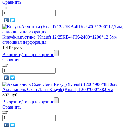
Сравнить
шт
Кнауф-Акустика (Knauf) 12/25КВ-4ПК-2400*1200*12,5мм,
сплошная перфорация
1 419 руб.
В корзину
Товар в корзине
Сравнить
шт
Аквапанель Скай Лайт Кнауф (Knauf) 1200*900*88,0мм
857 руб.
В корзину
Товар в корзине
Сравнить
шт