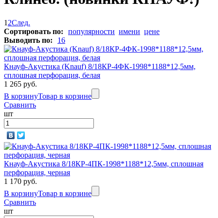
1
2
След.
Сортировать по:
популярности
имени
цене
Выводить по:
16
Кнауф-Акустика (Knauf) 8/18КР-4ФК-1998*1188*12,5мм,
сплошная перфорация, белая
1 265 руб.
В корзину
Товар в корзине
Сравнить
шт
Кнауф-Акустика 8/18КР-4ПК-1998*1188*12,5мм, сплошная
перфорация, черная
1 170 руб.
В корзину
Товар в корзине
Сравнить
шт