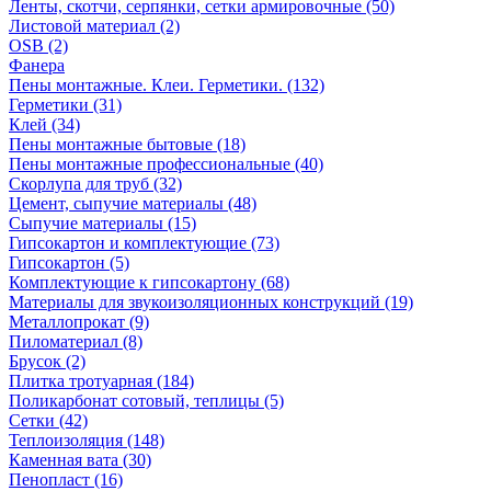
Ленты, скотчи, серпянки, сетки армировочные (50)
Листовой материал (2)
OSB (2)
Фанера
Пены монтажные. Клеи. Герметики. (132)
Герметики (31)
Клей (34)
Пены монтажные бытовые (18)
Пены монтажные профессиональные (40)
Скорлупа для труб (32)
Цемент, сыпучие материалы (48)
Сыпучие материалы (15)
Гипсокартон и комплектующие (73)
Гипсокартон (5)
Комплектующие к гипсокартону (68)
Материалы для звукоизоляционных конструкций (19)
Металлопрокат (9)
Пиломатериал (8)
Брусок (2)
Плитка тротуарная (184)
Поликарбонат сотовый, теплицы (5)
Сетки (42)
Теплоизоляция (148)
Каменная вата (30)
Пенопласт (16)