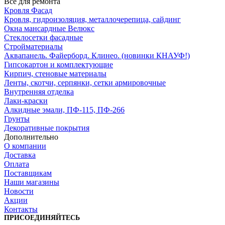
Всё для ремонта
Кровля Фасад
Кровля, гидроизоляция, металлочерепица, сайдинг
Окна мансардные Велюкс
Стеклосетки фасадные
Стройматериалы
Аквапанель. Файерборд. Клинео. (новинки КНАУФ!)
Гипсокартон и комплектующие
Кирпич, стеновые материалы
Ленты, скотчи, серпянки, сетки армировочные
Внутренняя отделка
Лаки-краски
Алкидные эмали, ПФ-115, ПФ-266
Грунты
Декоративные покрытия
Дополнительно
О компании
Доставка
Оплата
Поставщикам
Наши магазины
Новости
Акции
Контакты
ПРИСОЕДИНЯЙТЕСЬ