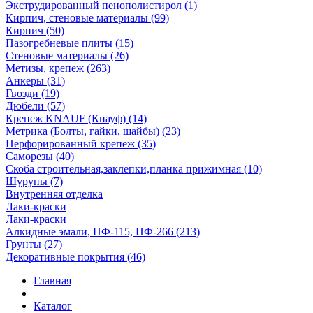
Экструдированный пенополистирол (1)
Кирпич, стеновые материалы (99)
Кирпич (50)
Пазогребневые плиты (15)
Стеновые материалы (26)
Метизы, крепеж (263)
Анкеры (31)
Гвозди (19)
Дюбели (57)
Крепеж KNAUF (Кнауф) (14)
Метрика (Болты, гайки, шайбы) (23)
Перфорированный крепеж (35)
Саморезы (40)
Скоба строительная,заклепки,планка прижимная (10)
Шурупы (7)
Внутренняя отделка
Лаки-краски
Лаки-краски
Алкидные эмали, ПФ-115, ПФ-266 (213)
Грунты (27)
Декоративные покрытия (46)
Главная
Каталог