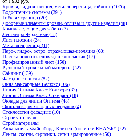
от 1 932 руб.
Кровля, гидроизоляция, металлочерепица, сайдинг (1076)
Водосточные системы (291)
Гибкая черепица (20)
Доборные элементы кровли, отливы и другие изделия (48)
Комплектующие для забора (7)
Лестницы Чердачные (18)
Лист плоский (24)
Металлочерепица (11)
Паро-, гидро-, ветро, отражающая-изоляция (68)
Пленка полиэтиленовая,стеклопластик (17)
Профилированный лист (158)
Рулонный кровельный материал (52)
Сайдинг (139)
Фасадные панели (82)
Окна мансардные Велюкс (106)
Линия Оптима Класс Комфорт (33)
Линия Оптима Класс Стандарт (18)
Оклады для линии Оптима (48)
Окно-люк для холодных чердаков (4)
Стеклосетки фасадные (10)
Стройматериалы
Стройматериалы
Аквапанель. Файерборд. Клинео. (новинки КНАУФ!) (22)
Ленты, скотчи, серпянки, сетки армировочные (50)