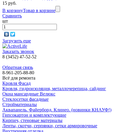
15 руб.
В корзину
Товар в корзине
Сравнить
шт
Загрузить еще
Заказать звонок
8 (3452) 47-52-52
Обратная связь
8-961-205-88-80
Всё для ремонта
Кровля Фасад
Кровля, гидроизоляция, металлочерепица, сайдинг
Окна мансардные Велюкс
Стеклосетки фасадные
Стройматериалы
Аквапанель. Файерборд. Клинео. (новинки КНАУФ!)
Гипсокартон и комплектующие
Кирпич, стеновые материалы
Ленты, скотчи, серпянки, сетки армировочные
Внутренняя отделка