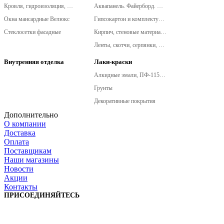
Кровля, гидроизоляция, металлочерепица, сайдинг
Аквапанель. Файерборд. Клинео. (новинки КНАУФ!)
Окна мансардные Велюкс
Гипсокартон и комплектующие
Стеклосетки фасадные
Кирпич, стеновые материалы
Ленты, скотчи, серпянки, сетки армировочные
Внутренняя отделка
Лаки-краски
Алкидные эмали, ПФ-115, ПФ-266
Грунты
Декоративные покрытия
Дополнительно
О компании
Доставка
Оплата
Поставщикам
Наши магазины
Новости
Акции
Контакты
ПРИСОЕДИНЯЙТЕСЬ