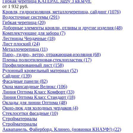
Гибкая черепица KATEPAL Jazzy 3 кв.м/уп.
от 1 932 руб.
Кровля, гидроизоляция, металлочерепица, сайдинг (1076)
Водосточные системы (291)
Гибкая черепица (20)
Доборные элементы кровли, отливы и другие изделия (48)
Комплектующие для забора (7)
Лестницы Чердачные (18)
Лист плоский (24)
Металлочерепица (11)
Паро-, гидро-, ветро, отражающая-изоляция (68)
Пленка полиэтиленовая,стеклопластик (17)
Профилированный лист (158)
Рулонный кровельный материал (52)
Сайдинг (139)
Фасадные панели (82)
Окна мансардные Велюкс (106)
Линия Оптима Класс Комфорт (33)
Линия Оптима Класс Стандарт (18)
Оклады для линии Оптима (48)
Окно-люк для холодных чердаков (4)
Стеклосетки фасадные (10)
Стройматериалы
Стройматериалы
Аквапанель. Файерборд. Клинео. (новинки КНАУФ!) (22)