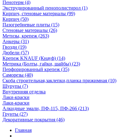
Пенотерм (4)
Экструдированный пенополистирол (1)
Кирпич, стеновые материалы (99)
Кирпич (50)
Пазогребневые плиты (15)
Стеновые материалы (26)
Метизы, крепеж (263)
Анкеры (31)
Гвозди (19)
Дюбели (57)
Крепеж KNAUF (Кнауф) (14)
Метрика (Болты, гайки, шайбы) (23)
Перфорированный крепеж (35)
Саморезы (40)
Скоба строительная,заклепки,планка прижимная (10)
Шурупы (7)
Внутренняя отделка
Лаки-краски
Лаки-краски
Алкидные эмали, ПФ-115, ПФ-266 (213)
Грунты (27)
Декоративные покрытия (46)
Главная