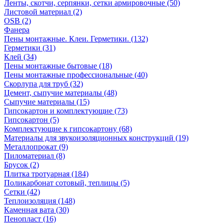
Ленты, скотчи, серпянки, сетки армировочные (50)
Листовой материал (2)
OSB (2)
Фанера
Пены монтажные. Клеи. Герметики. (132)
Герметики (31)
Клей (34)
Пены монтажные бытовые (18)
Пены монтажные профессиональные (40)
Скорлупа для труб (32)
Цемент, сыпучие материалы (48)
Сыпучие материалы (15)
Гипсокартон и комплектующие (73)
Гипсокартон (5)
Комплектующие к гипсокартону (68)
Материалы для звукоизоляционных конструкций (19)
Металлопрокат (9)
Пиломатериал (8)
Брусок (2)
Плитка тротуарная (184)
Поликарбонат сотовый, теплицы (5)
Сетки (42)
Теплоизоляция (148)
Каменная вата (30)
Пенопласт (16)