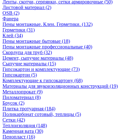
Ленты, скотчи, серпянки, сетки армировочные (50)
Листовой материал (2)
OSB (2)
Фанера
Пены монтажные. Клеи. Герметики. (132)
Герметики (31)
Клей (34)
Пены монтажные бытовые (18)
Пены монтажные профессиональные (40)
Скорлупа для труб (32)
Цемент, сыпучие материалы (48)
Сыпучие материалы (15)
Гипсокартон и комплектующие (73)
Гипсокартон (5)
Комплектующие к гипсокартону (68)
Материалы для звукоизоляционных конструкций (19)
Металлопрокат (9)
Пиломатериал (8)
Брусок (2)
Плитка тротуарная (184)
Поликарбонат сотовый, теплицы (5)
Сетки (42)
Теплоизоляция (148)
Каменная вата (30)
Пенопласт (16)