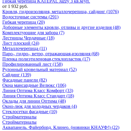
Гибкая черепица KATEPAL Jazzy 3 кв.м/уп.
от 1 932 руб.
Кровля, гидроизоляция, металлочерепица, сайдинг (1076)
Водосточные системы (291)
Гибкая черепица (20)
Доборные элементы кровли, отливы и другие изделия (48)
Комплектующие для забора (7)
Лестницы Чердачные (18)
Лист плоский (24)
Металлочерепица (11)
Паро-, гидро-, ветро, отражающая-изоляция (68)
Пленка полиэтиленовая,стеклопластик (17)
Профилированный лист (158)
Рулонный кровельный материал (52)
Сайдинг (139)
Фасадные панели (82)
Окна мансардные Велюкс (106)
Линия Оптима Класс Комфорт (33)
Линия Оптима Класс Стандарт (18)
Оклады для линии Оптима (48)
Окно-люк для холодных чердаков (4)
Стеклосетки фасадные (10)
Стройматериалы
Стройматериалы
Аквапанель. Файерборд. Клинео. (новинки КНАУФ!) (22)