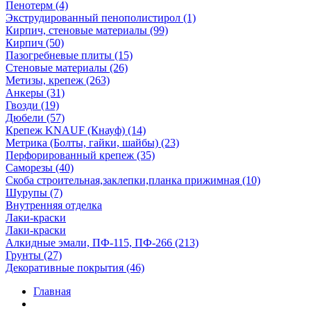
Пенотерм (4)
Экструдированный пенополистирол (1)
Кирпич, стеновые материалы (99)
Кирпич (50)
Пазогребневые плиты (15)
Стеновые материалы (26)
Метизы, крепеж (263)
Анкеры (31)
Гвозди (19)
Дюбели (57)
Крепеж KNAUF (Кнауф) (14)
Метрика (Болты, гайки, шайбы) (23)
Перфорированный крепеж (35)
Саморезы (40)
Скоба строительная,заклепки,планка прижимная (10)
Шурупы (7)
Внутренняя отделка
Лаки-краски
Лаки-краски
Алкидные эмали, ПФ-115, ПФ-266 (213)
Грунты (27)
Декоративные покрытия (46)
Главная