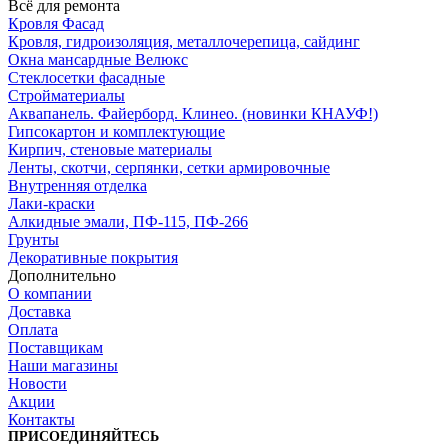
Всё для ремонта
Кровля Фасад
Кровля, гидроизоляция, металлочерепица, сайдинг
Окна мансардные Велюкс
Стеклосетки фасадные
Стройматериалы
Аквапанель. Файерборд. Клинео. (новинки КНАУФ!)
Гипсокартон и комплектующие
Кирпич, стеновые материалы
Ленты, скотчи, серпянки, сетки армировочные
Внутренняя отделка
Лаки-краски
Алкидные эмали, ПФ-115, ПФ-266
Грунты
Декоративные покрытия
Дополнительно
О компании
Доставка
Оплата
Поставщикам
Наши магазины
Новости
Акции
Контакты
ПРИСОЕДИНЯЙТЕСЬ