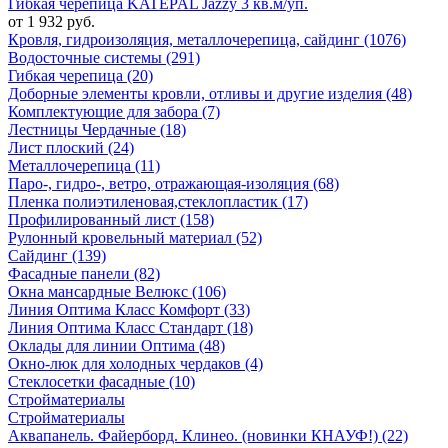
Гибкая черепица KATEPAL Jazzy 3 кв.м/уп.
от 1 932 руб.
Кровля, гидроизоляция, металлочерепица, сайдинг (1076)
Водосточные системы (291)
Гибкая черепица (20)
Доборные элементы кровли, отливы и другие изделия (48)
Комплектующие для забора (7)
Лестницы Чердачные (18)
Лист плоский (24)
Металлочерепица (11)
Паро-, гидро-, ветро, отражающая-изоляция (68)
Пленка полиэтиленовая,стеклопластик (17)
Профилированный лист (158)
Рулонный кровельный материал (52)
Сайдинг (139)
Фасадные панели (82)
Окна мансардные Велюкс (106)
Линия Оптима Класс Комфорт (33)
Линия Оптима Класс Стандарт (18)
Оклады для линии Оптима (48)
Окно-люк для холодных чердаков (4)
Стеклосетки фасадные (10)
Стройматериалы
Стройматериалы
Аквапанель. Файерборд. Клинео. (новинки КНАУФ!) (22)