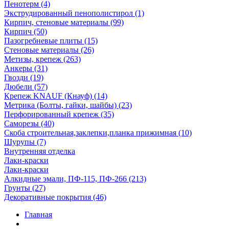
Пенотерм (4)
Экструдированный пенополистирол (1)
Кирпич, стеновые материалы (99)
Кирпич (50)
Пазогребневые плиты (15)
Стеновые материалы (26)
Метизы, крепеж (263)
Анкеры (31)
Гвозди (19)
Дюбели (57)
Крепеж KNAUF (Кнауф) (14)
Метрика (Болты, гайки, шайбы) (23)
Перфорированный крепеж (35)
Саморезы (40)
Скоба строительная,заклепки,планка прижимная (10)
Шурупы (7)
Внутренняя отделка
Лаки-краски
Лаки-краски
Алкидные эмали, ПФ-115, ПФ-266 (213)
Грунты (27)
Декоративные покрытия (46)
Главная