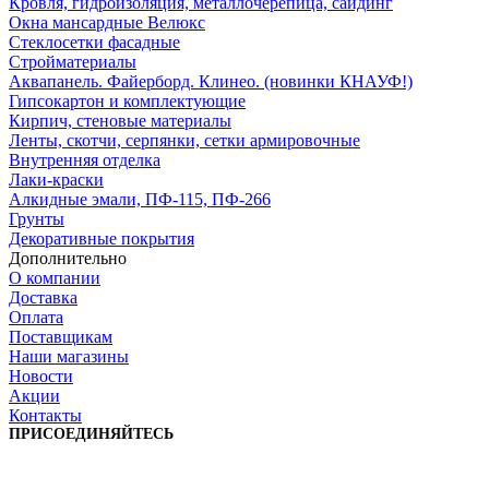
Кровля, гидроизоляция, металлочерепица, сайдинг
Окна мансардные Велюкс
Стеклосетки фасадные
Стройматериалы
Аквапанель. Файерборд. Клинео. (новинки КНАУФ!)
Гипсокартон и комплектующие
Кирпич, стеновые материалы
Ленты, скотчи, серпянки, сетки армировочные
Внутренняя отделка
Лаки-краски
Алкидные эмали, ПФ-115, ПФ-266
Грунты
Декоративные покрытия
Дополнительно
О компании
Доставка
Оплата
Поставщикам
Наши магазины
Новости
Акции
Контакты
ПРИСОЕДИНЯЙТЕСЬ