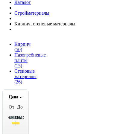
Каталог
Стройматериалы
Кирпич, стеновые материалы
Кирпич
(50)
Пазогребневые
плиты
(15)
Стеновые
материалы
(26)
Цена
От
До
6.95
89.95
172.95
254.95
338.10