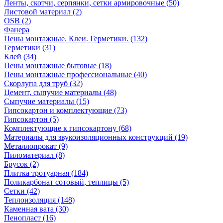
Ленты, скотчи, серпянки, сетки армировочные (50)
Листовой материал (2)
OSB (2)
Фанера
Пены монтажные. Клеи. Герметики. (132)
Герметики (31)
Клей (34)
Пены монтажные бытовые (18)
Пены монтажные профессиональные (40)
Скорлупа для труб (32)
Цемент, сыпучие материалы (48)
Сыпучие материалы (15)
Гипсокартон и комплектующие (73)
Гипсокартон (5)
Комплектующие к гипсокартону (68)
Материалы для звукоизоляционных конструкций (19)
Металлопрокат (9)
Пиломатериал (8)
Брусок (2)
Плитка тротуарная (184)
Поликарбонат сотовый, теплицы (5)
Сетки (42)
Теплоизоляция (148)
Каменная вата (30)
Пенопласт (16)