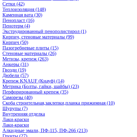
Сетки (42)
Теплоизоляция (148)
Каменная вата (30)
Пенопласт (16)
Пенотерм (4)
Экструдированный пенополистирол (1)
Кирпич, стеновые материалы (99)
Кирпич (50)
Пазогребневые плиты (15)
Стеновые материалы (26)
Метизы, крепеж (263)
Анкеры (31)
Гвозди (19)
Дюбели (57)
Крепеж KNAUF (Кнауф) (14)
Метрика (Болты, гайки, шайбы) (23)
Перфорированный крепеж (35)
Саморезы (40)
Скоба строительная,заклепки,планка прижимная (10)
Шурупы (7)
Внутренняя отделка
Лаки-краски
Лаки-краски
Алкидные эмали, ПФ-115, ПФ-266 (213)
Грунты (27)