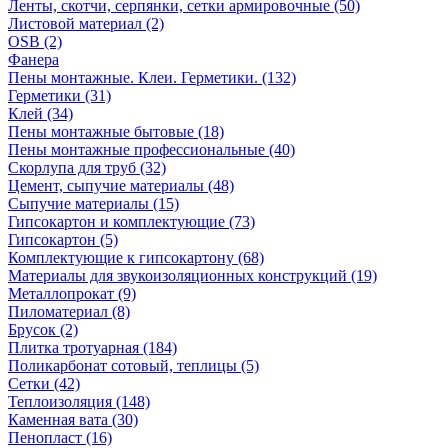
Ленты, скотчи, серпянки, сетки армировочные (50)
Листовой материал (2)
OSB (2)
Фанера
Пены монтажные. Клеи. Герметики. (132)
Герметики (31)
Клей (34)
Пены монтажные бытовые (18)
Пены монтажные профессиональные (40)
Скорлупа для труб (32)
Цемент, сыпучие материалы (48)
Сыпучие материалы (15)
Гипсокартон и комплектующие (73)
Гипсокартон (5)
Комплектующие к гипсокартону (68)
Материалы для звукоизоляционных конструкций (19)
Металлопрокат (9)
Пиломатериал (8)
Брусок (2)
Плитка тротуарная (184)
Поликарбонат сотовый, теплицы (5)
Сетки (42)
Теплоизоляция (148)
Каменная вата (30)
Пенопласт (16)