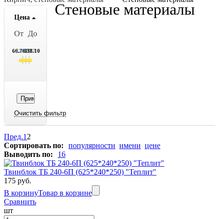
Стеновые материалы
Цена
От
До
66.70
134.7
202.7
270.7
338.10
Пред.
1
2
Сортировать по:
популярности
имени
цене
Выводить по:
16
Твинблок ТБ 240-6П (625*240*250) "Теплит"
175 руб.
В корзину
Товар в корзине
Сравнить
шт