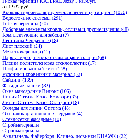
Гибкая черепица KATEPAL Jazzy 3 кв.м/уп.
от 1 932 руб.
Кровля, гидроизоляция, металлочерепица, сайдинг (1076)
Водосточные системы (291)
Гибкая черепица (20)
Доборные элементы кровли, отливы и другие изделия (48)
Комплектующие для забора (7)
Лестницы Чердачные (18)
Лист плоский (24)
Металлочерепица (11)
Паро-, гидро-, ветро, отражающая-изоляция (68)
Пленка полиэтиленовая,стеклопластик (17)
Профилированный лист (158)
Рулонный кровельный материал (52)
Сайдинг (139)
Фасадные панели (82)
Окна мансардные Велюкс (106)
Линия Оптима Класс Комфорт (33)
Линия Оптима Класс Стандарт (18)
Оклады для линии Оптима (48)
Окно-люк для холодных чердаков (4)
Стеклосетки фасадные (10)
Стройматериалы
Стройматериалы
Аквапанель. Файерборд. Клинео. (новинки КНАУФ!) (22)