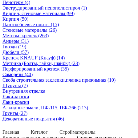
Пенотерм (4)
Экструдированный пенополистирол (1)
Кирпич, стеновые материалы (99)
Кирпич (50)
Пазогребневые плиты (15)
Стеновые материалы (26)
Метизы, крепеж (263)
Анкеры (31)
Гвозди (19)
Дюбели (57)
Крепеж KNAUF (Кнауф) (14)
Метрика (Болты, гайки, шайбы) (23)
Перфорированный крепеж (35)
Саморезы (40)
Скоба строительная,заклепки,планка прижимная (10)
Шурупы (7)
Внутренняя отделка
Лаки-краски
Лаки-краски
Алкидные эмали, ПФ-115, ПФ-266 (213)
Грунты (27)
Декоративные покрытия (46)
Главная
Каталог
Стройматериалы
Кирпич, стеновые материалы
Стеновые материалы